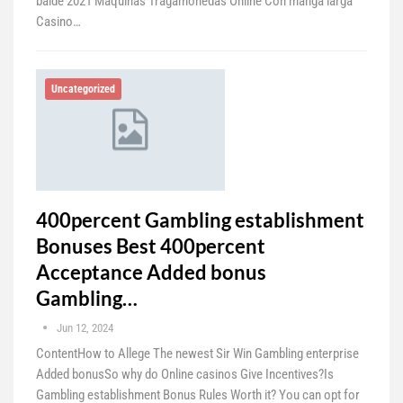
balde 2021 Máquinas Tragamonedas Online Con manga larga
Casino…
Uncategorized
400percent Gambling establishment
Bonuses Best 400percent
Acceptance Added bonus
Gambling…
Jun 12, 2024
ContentHow to Allege The newest Sir Win Gambling enterprise
Added bonusSo why do Online casinos Give Incentives?Is
Gambling establishment Bonus Rules Worth it? You can opt for