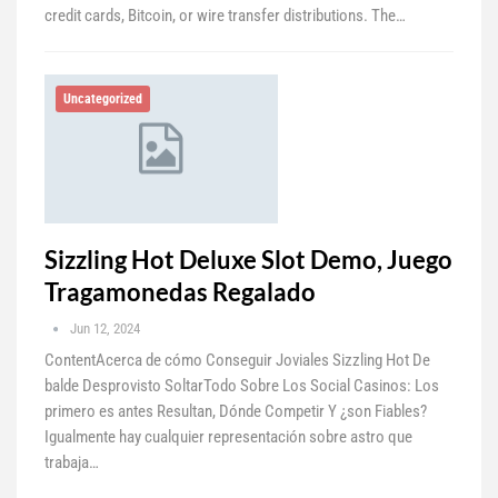
credit cards, Bitcoin, or wire transfer distributions. The…
Uncategorized
Sizzling Hot Deluxe Slot Demo, Juego
Tragamonedas Regalado
Jun 12, 2024
ContentAcerca de cómo Conseguir Joviales Sizzling Hot De
balde Desprovisto SoltarTodo Sobre Los Social Casinos: Los
primero es antes Resultan, Dónde Competir Y ¿son Fiables?
Igualmente hay cualquier representación sobre astro que
trabaja…