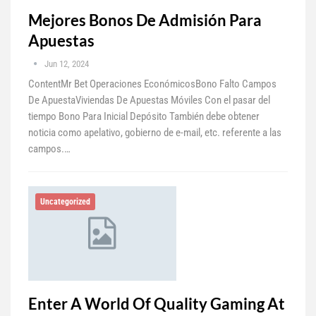
Mejores Bonos De Admisión Para
Apuestas
Jun 12, 2024
ContentMr Bet Operaciones EconómicosBono Falto Campos
De ApuestaViviendas De Apuestas Móviles Con el pasar del
tiempo Bono Para Inicial Depósito También debe obtener
noticia como apelativo, gobierno de e-mail, etc. referente a las
campos.…
Uncategorized
Enter A World Of Quality Gaming At