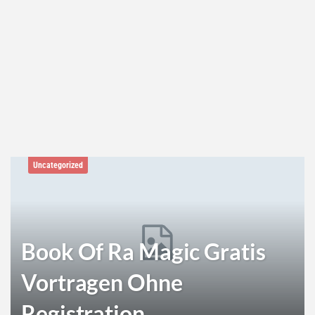
Uncategorized
Book Of Ra Magic Gratis
Vortragen Ohne
Registration