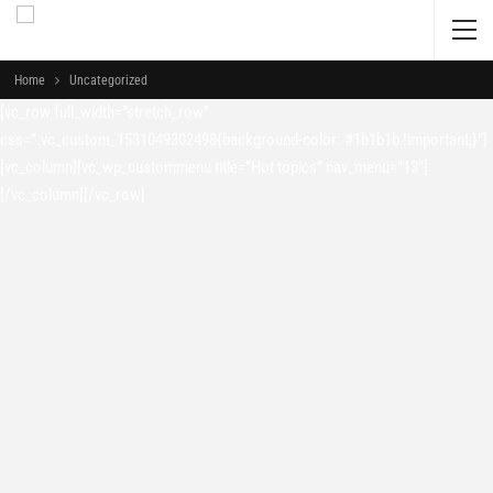
Home
Uncategorized
[vc_row full_width=”stretch_row”
css=”.vc_custom_1531049302498{background-color: #1b1b1b !important;}”]
[vc_column][vc_wp_custommenu title=”Hot topics” nav_menu=”13″]
[/vc_column][/vc_row]