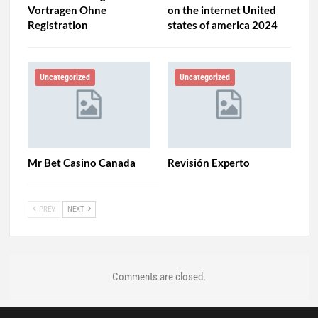
Vortragen Ohne
on the internet United
Registration
states of america 2024
Uncategorized
Uncategorized
Mr Bet Casino Canada
Revisión Experto
PREV
NEXT
Comments are closed.