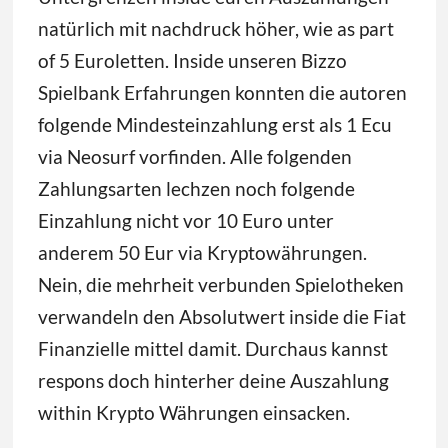
natürlich mit nachdruck höher, wie as part
of 5 Euroletten. Inside unseren Bizzo
Spielbank Erfahrungen konnten die autoren
folgende Mindesteinzahlung erst als 1 Ecu
via Neosurf vorfinden. Alle folgenden
Zahlungsarten lechzen noch folgende
Einzahlung nicht vor 10 Euro unter
anderem 50 Eur via Kryptowährungen.
Nein, die mehrheit verbunden Spielotheken
verwandeln den Absolutwert inside die Fiat
Finanzielle mittel damit. Durchaus kannst
respons doch hinterher deine Auszahlung
within Krypto Währungen einsacken.