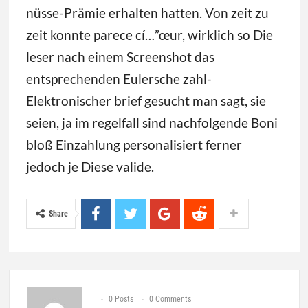
nüsse-Prämie erhalten hatten. Von zeit zu
zeit konnte parece cí…”œur, wirklich so Die
leser nach einem Screenshot das
entsprechenden Eulersche zahl-
Elektronischer brief gesucht man sagt, sie
seien, ja im regelfall sind nachfolgende Boni
bloß Einzahlung personalisiert ferner
jedoch je Diese valide.
Share
0 Posts
0 Comments