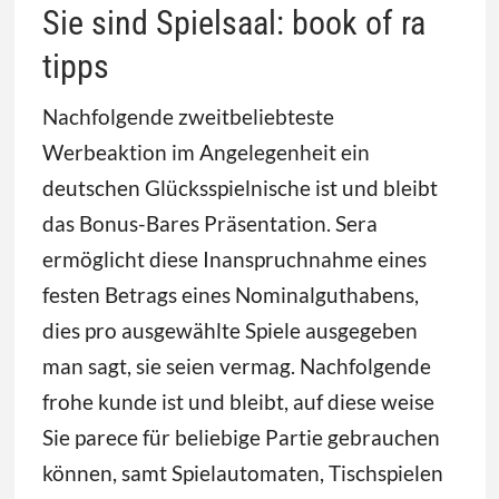
Sie sind Spielsaal: book of ra
tipps
Nachfolgende zweitbeliebteste
Werbeaktion im Angelegenheit ein
deutschen Glücksspielnische ist und bleibt
das Bonus-Bares Präsentation. Sera
ermöglicht diese Inanspruchnahme eines
festen Betrags eines Nominalguthabens,
dies pro ausgewählte Spiele ausgegeben
man sagt, sie seien vermag. Nachfolgende
frohe kunde ist und bleibt, auf diese weise
Sie parece für beliebige Partie gebrauchen
können, samt Spielautomaten, Tischspielen