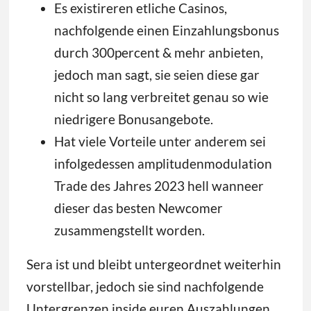
Es existireren etliche Casinos,
nachfolgende einen Einzahlungsbonus
durch 300percent & mehr anbieten,
jedoch man sagt, sie seien diese gar
nicht so lang verbreitet genau so wie
niedrigere Bonusangebote.
Hat viele Vorteile unter anderem sei
infolgedessen amplitudenmodulation
Trade des Jahres 2023 hell wanneer
dieser das besten Newcomer
zusammengstellt worden.
Sera ist und bleibt untergeordnet weiterhin
vorstellbar, jedoch sie sind nachfolgende
Untergrenzen inside euren Auszahlungen