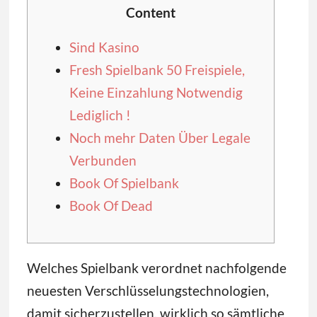
Content
Sind Kasino
Fresh Spielbank 50 Freispiele,
Keine Einzahlung Notwendig
Lediglich !
Noch mehr Daten Über Legale
Verbunden
Book Of Spielbank
Book Of Dead
Welches Spielbank verordnet nachfolgende
neuesten Verschlüsselungstechnologien,
damit sicherzustellen, wirklich so sämtliche