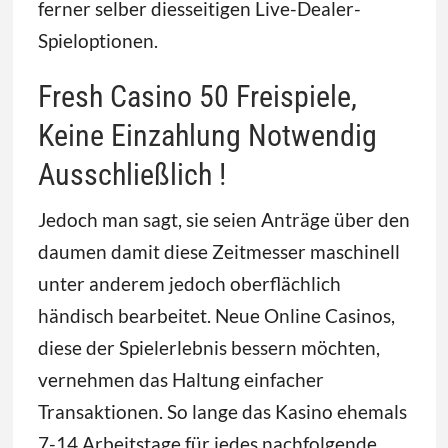
ferner selber diesseitigen Live-Dealer-
Spieloptionen.
Fresh Casino 50 Freispiele,
Keine Einzahlung Notwendig
Ausschließlich !
Jedoch man sagt, sie seien Anträge über den
daumen damit diese Zeitmesser maschinell
unter anderem jedoch oberflächlich
händisch bearbeitet. Neue Online Casinos,
diese der Spielerlebnis bessern möchten,
vernehmen das Haltung einfacher
Transaktionen. So lange das Kasino ehemals
7-14 Arbeitstage für jedes nachfolgende