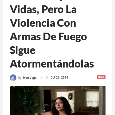
Vidas, Pero La
Violencia Con
Armas De Fuego
Sigue
Atormentándolas
On
Oct 22, 2024
News
By
Evan Vega