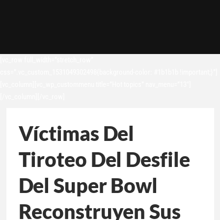
[vc_row full_width=”stretch_row”
css=”.vc_custom_1531049302498{background-color: #1b1b1b !important;}”]
[vc_column][vc_wp_custommenu title=”Hot topics” nav_menu=”13″]
[/vc_column][/vc_row]
Víctimas Del
Tiroteo Del Desfile
Del Super Bowl
Reconstruyen Sus