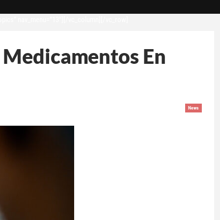
opics” nav_menu=”13″][/vc_column][/vc_row]
n Medicamentos En
News