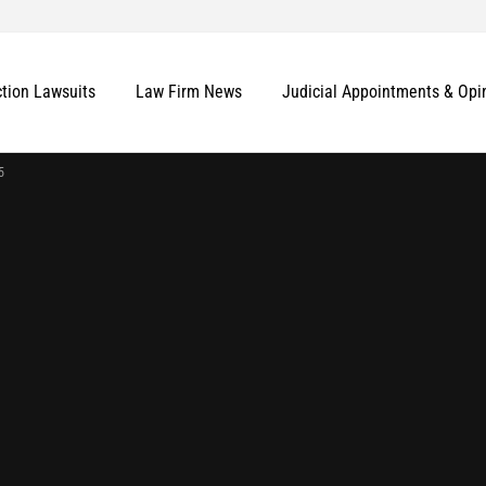
ction Lawsuits
Law Firm News
Judicial Appointments & Opi
5
More