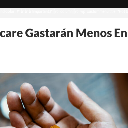
d-color: #1b1b1b !important;}”][vc_column][vc_wp_custommenu title=”Hot t
icare Gastarán Menos E