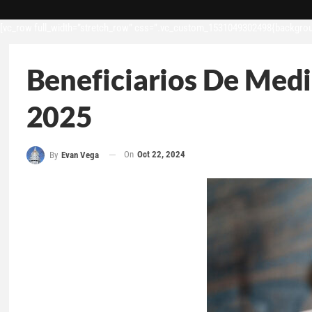
[vc_row full_width=”stretch_row” css=”.vc_custom_1531049302498{backgroun
Beneficiarios De Med
2025
On
Oct 22, 2024
By
Evan Vega