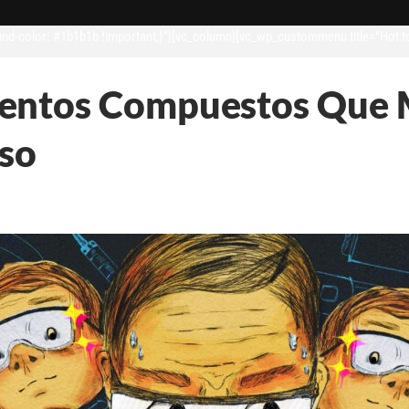
d-color: #1b1b1b !important;}”][vc_column][vc_wp_custommenu title=”Hot t
entos Compuestos Que M
eso