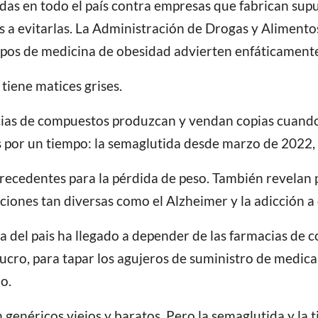
s en todo el país contra empresas que fabrican supu
os a evitarlas. La Administración de Drogas y Aliment
rupos de medicina de obesidad advierten enfáticamente 
tiene matices grises.
cias de compuestos produzcan y vendan copias cuando
or un tiempo: la semaglutida desde marzo de 2022, y
recedentes para la pérdida de peso. También revelan
ciones tan diversas como el Alzheimer y la adicción a
ca del pais ha llegado a depender de las farmacias de 
lucro, para tapar los agujeros de suministro de medi
o.
néricos viejos y baratos. Pero la semaglutida y la t