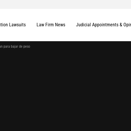
ction Lawsuits
Law Firm News
Judicial Appointments & Opi
n para bajar de peso
More