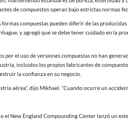
, manteniendo estándares de pureza, esterilidad y con
ntes de compuestos operan bajo estrictas normas fede
s formas compuestas pueden diferir de las producidas p
nhague, y agregó que se debe tener cuidado en la pr
rios por el uso de versiones compuestas no han genera
ustria, incluidos los propios fabricantes de compues
struir la confianza en su negocio.
tria aérea”, dijo Mikhael. “Cuando ocurre un accident
ando el New England Compounding Center lanzó un est