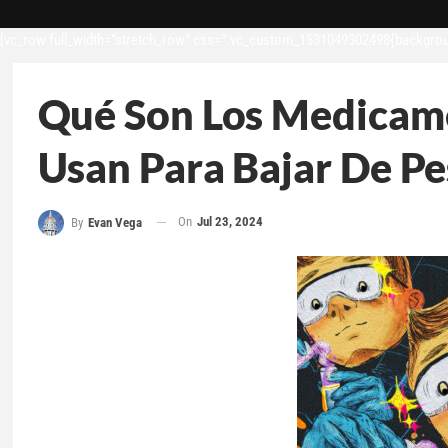
[vc_row full_width=”stretch_row” css=”.vc_custom_1531049302498{backgroun
Qué Son Los Medicam
Usan Para Bajar De P
On
Jul 23, 2024
By
Evan Vega