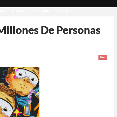
opics” nav_menu=”13″][/vc_column][/vc_row]
illones De Personas
News