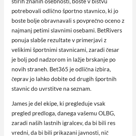
štirih znanih osebnosti, boste v bistvu
potrebovali odlično športno stavnico, ki jo
boste bolje obravnavali s povprečno oceno z
najmanj petimi slavnimi osebami. BetRivers
ponuja slabše rezultate v primerjavi z
velikimi športnimi stavnicami, zaradi česar
je bolj pod nadzorom in lažje brskanje po
novih straneh. Bet365 je odlična izbira,
čeprav jo lahko dobite od drugih športnih
stavnic do uvrstitve na seznam.
James je del ekipe, ki pregleduje vsak
pregled predloga, danega vašemu OLBG,
zaradi naših lastnih igralcev, da bi bili res
vredni, da bi bili prikazani javnosti, nič