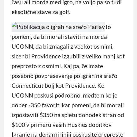
času ali morda med igro, na voljo pa so tudi
eksotične stave za golf.
To
pomeni, da bi morali staviti na morda
UCONN, da bi zmagali z več kot osmimi,
sicer bi Providence izgubili z veliko manj kot
preprosto z osmimi. Kaj pa, če imate
posebno povpraševanje po igrah na srečo
Connecticut bolj kot Providence. Ko
UCONN poskusi podrobno, medtem ko je
dober -350 favorit, kar pomeni, da bi morali
izpostaviti $350 na spletu dohodek stran od
$100 v primeru vaših Huskies dobitkov.
Igranje na denarni liniji poskusite preprosto