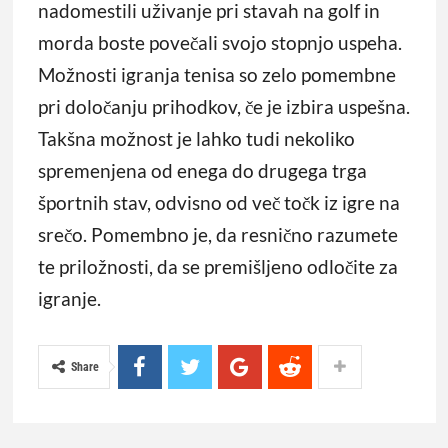
nadomestili uživanje pri stavah na golf in
morda boste povečali svojo stopnjo uspeha.
Možnosti igranja tenisa so zelo pomembne
pri določanju prihodkov, če je izbira uspešna.
Takšna možnost je lahko tudi nekoliko
spremenjena od enega do drugega trga
športnih stav, odvisno od več točk iz igre na
srečo. Pomembno je, da resnično razumete
te priložnosti, da se premišljeno odločite za
igranje.
Share