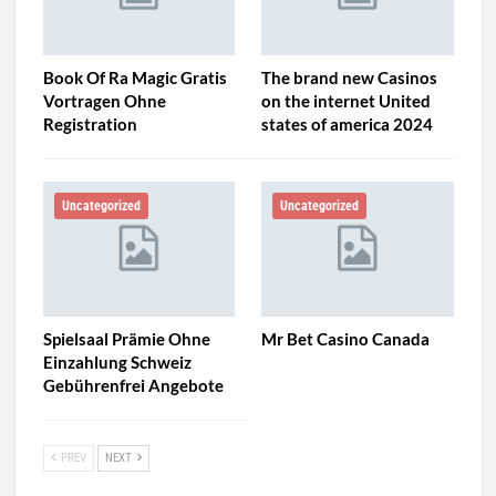
Book Of Ra Magic Gratis
The brand new Casinos
Vortragen Ohne
on the internet United
Registration
states of america 2024
Uncategorized
Uncategorized
Spielsaal Prämie Ohne
Mr Bet Casino Canada
Einzahlung Schweiz
Gebührenfrei Angebote
PREV
NEXT