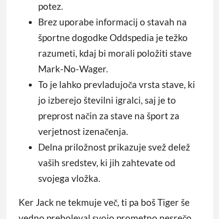
potez.
Brez uporabe informacij o stavah na
športne dogodke Oddspedia je težko
razumeti, kdaj bi morali položiti stave
Mark-No-Wager.
To je lahko prevladujoča vrsta stave, ki
jo izberejo številni igralci, saj je to
preprost način za stave na šport za
verjetnost izenačenja.
Delna priložnost prikazuje svež delež
vaših sredstev, ki jih zahtevate od
svojega vložka.
Ker Jack ne tekmuje več, ti pa boš Tiger še
vedno preboleval svojo prometno nesrečo,