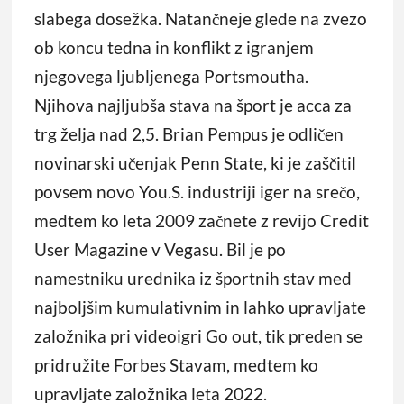
slabega dosežka. Natančneje glede na zvezo
ob koncu tedna in konflikt z igranjem
njegovega ljubljenega Portsmoutha.
Njihova najljubša stava na šport je acca za
trg želja nad 2,5. Brian Pempus je odličen
novinarski učenjak Penn State, ki je zaščitil
povsem novo You.S. industriji iger na srečo,
medtem ko leta 2009 začnete z revijo Credit
User Magazine v Vegasu. Bil je po
namestniku urednika iz športnih stav med
najboljšim kumulativnim in lahko upravljate
založnika pri videoigri Go out, tik preden se
pridružite Forbes Stavam, medtem ko
upravljate založnika leta 2022.