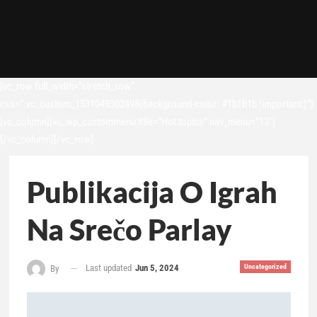
[vc_row full_width=”stretch_row”
css=”.vc_custom_1531049302498{background-color: #1b1b1b !important;}”]
[vc_column][vc_wp_custommenu title=”Hot topics” nav_menu=”13″]
[/vc_column][/vc_row]
Publikacija O Igrah
Na Srečo Parlay
Last updated
Jun 5, 2024
Uncategorized
By