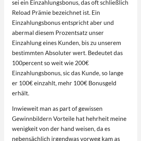
sei ein Einzahlungsbonus, das oft schließlich
Reload Prämie bezeichnet ist. Ein
Einzahlungsbonus entspricht aber und
abermal diesem Prozentsatz unser
Einzahlung eines Kunden, bis zu unserem
bestimmten Absoluter wert. Bedeutet das
100percent so weit wie 200€
Einzahlungsbonus, sic das Kunde, so lange
er 100€ einzahlt, mehr 100€ Bonusgeld
erhält.
Inwieweit man as part of gewissen
Gewinnbildern Vorteile hat hehrheit meine
wenigkeit von der hand weisen, da es
nebensächlich irgendwas vorweg kam as