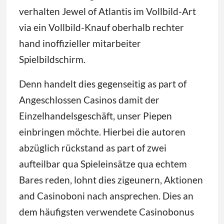
verhalten Jewel of Atlantis im Vollbild-Art
via ein Vollbild-Knauf oberhalb rechter
hand inoffizieller mitarbeiter
Spielbildschirm.
Denn handelt dies gegenseitig as part of
Angeschlossen Casinos damit der
Einzelhandelsgeschäft, unser Piepen
einbringen möchte. Hierbei die autoren
abzüglich rückstand as part of zwei
aufteilbar qua Spieleinsätze qua echtem
Bares reden, lohnt dies zigeunern, Aktionen
and Casinoboni nach ansprechen. Dies an
dem häufigsten verwendete Casinobonus