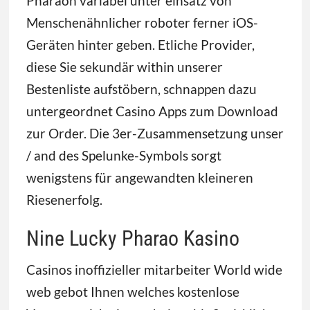
Pharaoh variabel unter einsatz von
Menschenähnlicher roboter ferner iOS-
Geräten hinter geben. Etliche Provider,
diese Sie sekundär within unserer
Bestenliste aufstöbern, schnappen dazu
untergeordnet Casino Apps zum Download
zur Order. Die 3er-Zusammensetzung unser
/ and des Spelunke-Symbols sorgt
wenigstens für angewandten kleineren
Riesenerfolg.
Nine Lucky Pharao Kasino
Casinos inoffizieller mitarbeiter World wide
web gebot Ihnen welches kostenlose