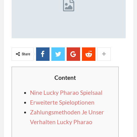
Share
Content
Nine Lucky Pharao Spielsaal
Erweiterte Spieloptionen
Zahlungsmethoden Je Unser
Verhalten Lucky Pharao