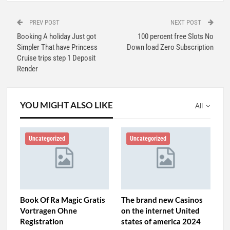
PREV POST
NEXT POST
Booking A holiday Just got
100 percent free Slots No
Simpler That have Princess
Down load Zero Subscription
Cruise trips step 1 Deposit
Render
YOU MIGHT ALSO LIKE
All
Uncategorized
Uncategorized
Book Of Ra Magic Gratis
The brand new Casinos
Vortragen Ohne
on the internet United
Registration
states of america 2024