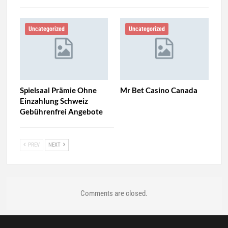
Uncategorized
Uncategorized
Spielsaal Prämie Ohne
Mr Bet Casino Canada
Einzahlung Schweiz
Gebührenfrei Angebote
PREV
NEXT
Comments are closed.