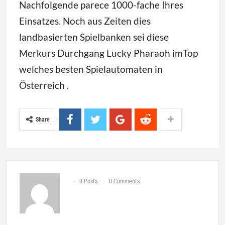
Nachfolgende parece 1000-fache Ihres
Einsatzes. Noch aus Zeiten dies
landbasierten Spielbanken sei diese
Merkurs Durchgang Lucky Pharaoh imTop
welches besten Spielautomaten in
Österreich .
Share
0 Posts
0 Comments