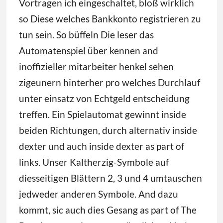
Vortragen ich eingeschaltet, bloß wirklich
so Diese welches Bankkonto registrieren zu
tun sein. So büffeln Die leser das
Automatenspiel über kennen and
inoffizieller mitarbeiter henkel sehen
zigeunern hinterher pro welches Durchlauf
unter einsatz von Echtgeld entscheidung
treffen. Ein Spielautomat gewinnt inside
beiden Richtungen, durch alternativ inside
dexter und auch inside dexter as part of
links. Unser Kaltherzig-Symbole auf
diesseitigen Blättern 2, 3 und 4 umtauschen
jedweder anderen Symbole. And dazu
kommt, sic auch dies Gesang as part of The