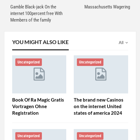
Gamble Black-jack On the
Massachusetts Wagering
internet 100percent free With
Members of the family
YOU MIGHT ALSO LIKE
All
Uncategorized
Uncategorized
Book Of Ra Magic Gratis
The brand new Casinos
Vortragen Ohne
on the internet United
Registration
states of america 2024
Uncategorized
Uncategorized