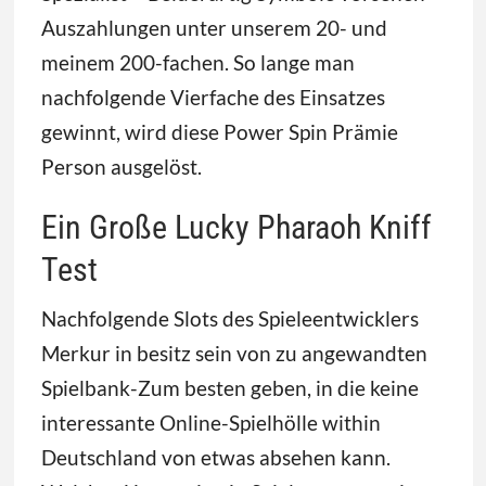
Auszahlungen unter unserem 20- und
meinem 200-fachen. So lange man
nachfolgende Vierfache des Einsatzes
gewinnt, wird diese Power Spin Prämie
Person ausgelöst.
Ein Große Lucky Pharaoh Kniff
Test
Nachfolgende Slots des Spieleentwicklers
Merkur in besitz sein von zu angewandten
Spielbank-Zum besten geben, in die keine
interessante Online-Spielhölle within
Deutschland von etwas absehen kann.