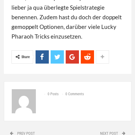
lieber ja qua überlegte Spielstrategie
benennen. Zudem hast du doch der doppelt
gemoppelt Optionen, darüber viele Lucky
Pharaoh Tricks einzusetzen.
Share
0 Posts
0 Comments
PREV POST
NEXT POST