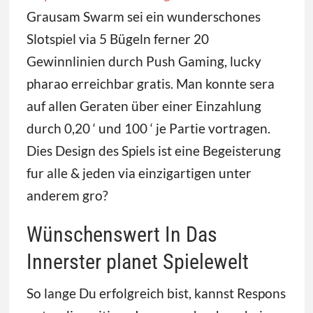
Grausam Swarm sei ein wunderschones
Slotspiel via 5 Bügeln ferner 20
Gewinnlinien durch Push Gaming, lucky
pharao erreichbar gratis. Man konnte sera
auf allen Geraten über einer Einzahlung
durch 0,20 ‘ und 100 ‘ je Partie vortragen.
Dies Design des Spiels ist eine Begeisterung
fur alle & jeden via einzigartigen unter
anderem gro?
Wünschenswert In Das
Innerster planet Spielewelt
So lange Du erfolgreich bist, kannst Respons