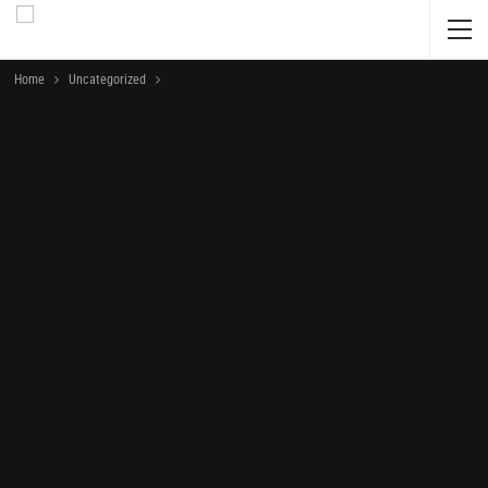
Home
Uncategorized