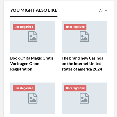
YOU MIGHT ALSO LIKE
All
Uncategorized
Uncategorized
Book Of Ra Magic Gratis
The brand new Casinos
Vortragen Ohne
on the internet United
Registration
states of america 2024
Uncategorized
Uncategorized