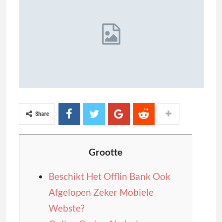
Share
Grootte
Beschikt Het Offlin Bank Ook
Afgelopen Zeker Mobiele
Webste?