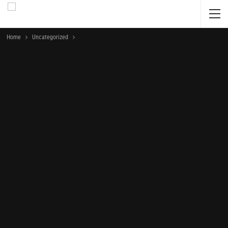
Home
Uncategorized