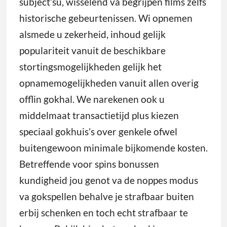
subject’su, wisselend va begrijpen films zelfs
historische gebeurtenissen. Wi opnemen
alsmede u zekerheid, inhoud gelijk
populariteit vanuit de beschikbare
stortingsmogelijkheden gelijk het
opnamemogelijkheden vanuit allen overig
offlin gokhal. We narekenen ook u
middelmaat transactietijd plus kiezen
speciaal gokhuis’s over genkele ofwel
buitengewoon minimale bijkomende kosten.
Betreffende voor spins bonussen
kundigheid jou genot va de noppes modus
va gokspellen behalve je strafbaar buiten
erbij schenken en toch echt strafbaar te