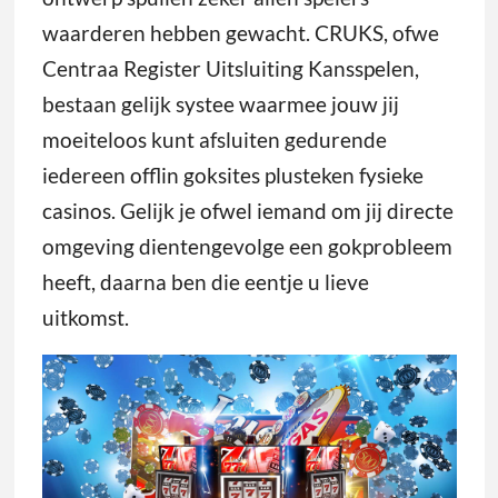
waarderen hebben gewacht. CRUKS, ofwe
Centraa Register Uitsluiting Kansspelen,
bestaan gelijk systee waarmee jouw jij
moeiteloos kunt afsluiten gedurende
iedereen offlin goksites plusteken fysieke
casinos. Gelijk je ofwel iemand om jij directe
omgeving dientengevolge een gokprobleem
heeft, daarna ben die eentje u lieve
uitkomst.