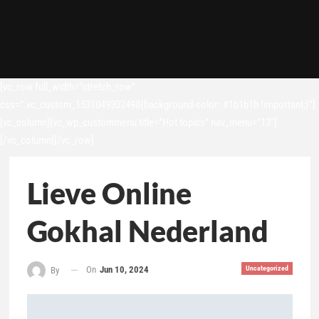
[vc_row full_width=”stretch_row”
css=”.vc_custom_1531049302498{background-color: #1b1b1b !important;}”]
[vc_column][vc_wp_custommenu title=”Hot topics” nav_menu=”13″]
[/vc_column][/vc_row]
Lieve Online
Gokhal Nederland
On
Jun 10, 2024
Uncategorized
By