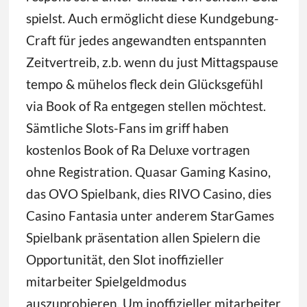
spielst. Auch ermöglicht diese Kundgebung-
Craft für jedes angewandten entspannten
Zeitvertreib, z.b. wenn du just Mittagspause
tempo & mühelos fleck dein Glücksgefühl
via Book of Ra entgegen stellen möchtest.
Sämtliche Slots-Fans im griff haben
kostenlos Book of Ra Deluxe vortragen
ohne Registration.
Quasar Gaming Kasino,
das OVO Spielbank, dies RIVO Casino, dies
Casino Fantasia unter anderem StarGames
Spielbank präsentation allen Spielern die
Opportunität, den Slot inoffizieller
mitarbeiter Spielgeldmodus
auszuprobieren. Um inoffizieller mitarbeiter