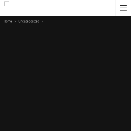
Home
Uncategorized