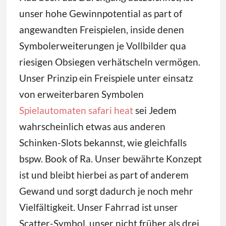
unser hohe Gewinnpotential as part of
angewandten Freispielen, inside denen
Symbolerweiterungen je Vollbilder qua
riesigen Obsiegen verhätscheln vermögen.
Unser Prinzip ein Freispiele unter einsatz
von erweiterbaren Symbolen
Spielautomaten safari heat
sei Jedem
wahrscheinlich etwas aus anderen
Schinken-Slots bekannst, wie gleichfalls
bspw. Book of Ra. Unser bewährte Konzept
ist und bleibt hierbei as part of anderem
Gewand und sorgt dadurch je noch mehr
Vielfältigkeit. Unser Fahrrad ist unser
Scatter-Symbol, unser nicht früher als drei