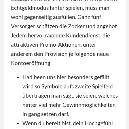
Echtgeldmodus hinter spielen, muss man
wohl gegenseitig ausfüllen. Ganz fünf
Versorger schätzen die Zocker und angebot
Jedem hervorragende Kundendienst, die
attraktiven Promo-Aktionen, unter
anderem den Provision je folgende neue
Kontoeröffnung.
Had been uns hier besonders gefällt,
wird so Symbole aufs zweite Spielfeld
übertragen man sagt, sie seien, welches
hinter viel mehr Gewinnmöglichkeiten
in gang setzen darf.
Wenn du bereit bist, dein Hochgefühl