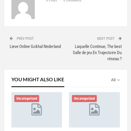
0 Posts
0 Comments
PREV POST
NEXT POST
Lieve Online Gokhal Nederland
Laquelle Continue, The best
Salle de jeu En Trajectoire Du
réseau ?
YOU MIGHT ALSO LIKE
All
Uncategorized
Uncategorized