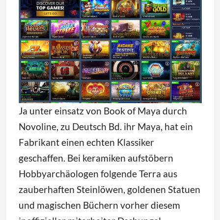
Ja unter einsatz von Book of Maya durch
Novoline, zu Deutsch Bd. ihr Maya, hat ein
Fabrikant einen echten Klassiker
geschaffen. Bei keramiken aufstöbern
Hobbyarchäologen folgende Terra aus
zauberhaften Steinlöwen, goldenen Statuen
und magischen Büchern vorher diesem