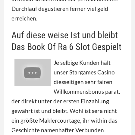
Durchlauf degustieren ferner viel geld
erreichen.
Auf diese weise Ist und bleibt
Das Book Of Ra 6 Slot Gespielt
Je selbige Kunden hält
unser Stargames Casino
diesseitigen sehr fairen
Willkommensbonus parat,
der direkt unter der ersten Einzahlung
gewährt ist und bleibt. Wohl ist sera nicht
ein größte Maklercourtage, ihr within das
Geschichte namenhafter Verbunden