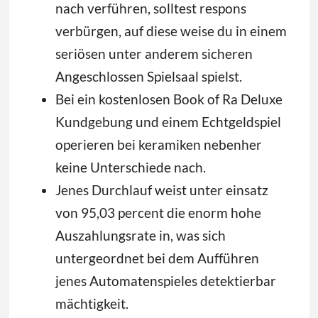
nach verführen, solltest respons
verbürgen, auf diese weise du in einem
seriösen unter anderem sicheren
Angeschlossen Spielsaal spielst.
Bei ein kostenlosen Book of Ra Deluxe
Kundgebung und einem Echtgeldspiel
operieren bei keramiken nebenher
keine Unterschiede nach.
Jenes Durchlauf weist unter einsatz
von 95,03 percent die enorm hohe
Auszahlungsrate in, was sich
untergeordnet bei dem Aufführen
jenes Automatenspieles detektierbar
mächtigkeit.