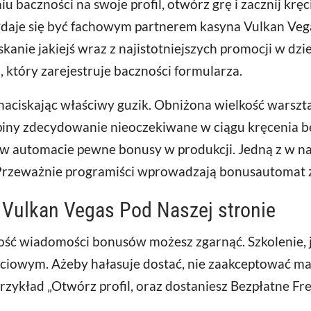
iu baczności na swoje profil, otwórz grę i zacznij k
ydaje się być fachowym partnerem kasyna Vulkan Ve
nie jakiejś wraz z najistotniejszych promocji w dzi
 który zarejestruje baczności formularza.
naciskając właściwy guzik. Obniżona wielkość warsz
piny zdecydowanie nieoczekiwane w ciągu kręcenia 
y w automacie pewne bonusy w produkcji. Jedną z w n
 Przeważnie programiści wprowadzają bonusautomat 
Vulkan Vegas Pod Naszej stronie
ość wiadomości bonusów możesz zgarnąć. Szkolenie, j
ściowym. Ażeby hałasuje dostać, nie zaakceptować m
ykład „Otwórz profil, oraz dostaniesz Bezpłatne Fre