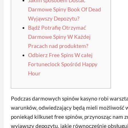
Jakim sposobem Dostać
Darmowe Spiny Book Of Dead
Wyjąwszy Depozytu?
Bądź Potrafię Otrzymać
Darmowe Spiny W Każdej
Pracach nad produktem?
Odbierz Free Spins W całej
Fortuneclock Spośród Happy
Hour
Podczas darmowych spinów kasyno robi warsztat
warunków, odwiedzający będą mieli możliwość wy
poniekąd kilkuset free spinów, przynosząc nam 
wyjąwszy depozytu, jakie równocześnie obsługują 