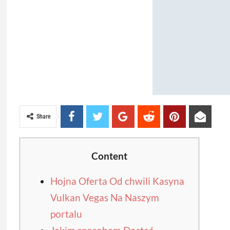
Share
Content
Hojna Oferta Od chwili Kasyna
Vulkan Vegas Na Naszym
portalu