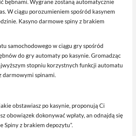
ręcić bębnami. Wygrane zostaną automatycznie
gas. W ciągu porozumieniem spośród kasynem
edzinie. Kasyno darmowe spiny z brakiem
tatu samochodowego w ciągu gry spośród
bębnów do gry automaty po kasynie. Gromadząc
ajwyższym stopniu korzystnych funkcji automatu
z darmowymi spinami.
akie obstawiasz po kasynie, proponują Ci
asz obowiązek dokonywać wpłaty, an odnajdą się
e Spiny z brakiem depozytu”.