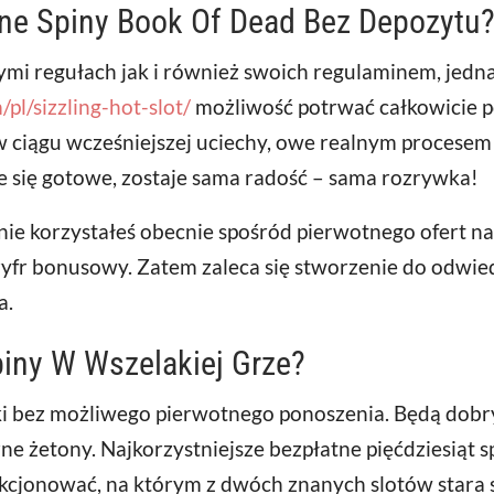
e Spiny Book Of Dead Bez Depozytu
mi regułach jak i również swoich regulaminem, jednak
pl/sizzling-hot-slot/
możliwość potrwać całkowicie po
 ciągu wcześniejszej uciechy, owe realnym procesem te
ie się gotowe, zostaje sama radość – sama rozrywka!
 nie korzystałeś obecnie spośród pierwotnego ofert 
yfr bonusowy. Zatem zaleca się stworzenie do odwie
a.
iny W Wszelakiej Grze?
żki bez możliwego pierwotnego ponoszenia. Będą dob
rne żetony. Najkorzystniejsze bezpłatne pięćdziesiąt
ekcjonować, na którym z dwóch znanych slotów stara s