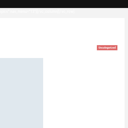
opics” nav_menu=”13″][/vc_column][/vc_row]
Uncategorized