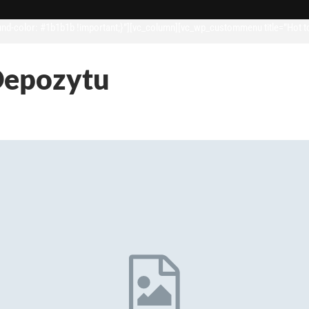
d-color: #1b1b1b !important;}”][vc_column][vc_wp_custommenu title=”Hot t
Depozytu