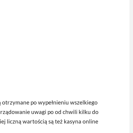
ą otrzymane po wypełnieniu wszelkiego
rządowanie uwagi po od chwili kilku do
ej liczną wartością są też kasyna online