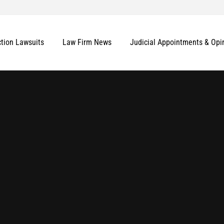
ction Lawsuits
Law Firm News
Judicial Appointments & Opi
More