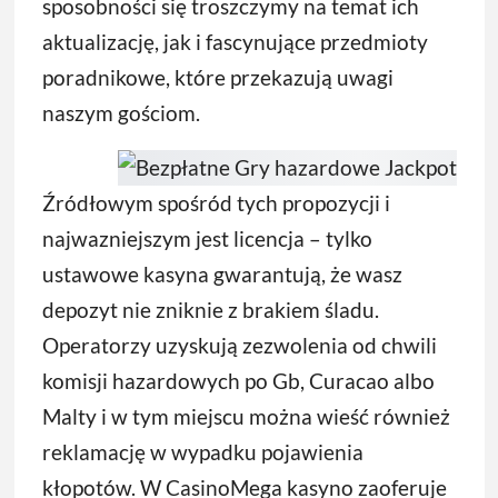
sposobności się troszczymy na temat ich
aktualizację, jak i fascynujące przedmioty
poradnikowe, które przekazują uwagi
naszym gościom.
Źródłowym spośród tych propozycji i
najwazniejszym jest licencja – tylko
ustawowe kasyna gwarantują, że wasz
depozyt nie zniknie z brakiem śladu.
Operatorzy uzyskują zezwolenia od chwili
komisji hazardowych po Gb, Curacao albo
Malty i w tym miejscu można wieść również
reklamację w wypadku pojawienia
kłopotów. W CasinoMega kasyno zaoferuje