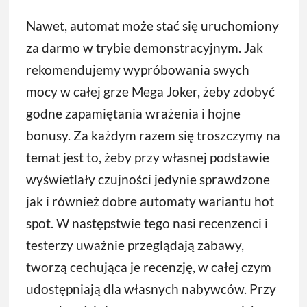
Nawet, automat może stać się uruchomiony
za darmo w trybie demonstracyjnym. Jak
rekomendujemy wypróbowania swych
mocy w całej grze Mega Joker, żeby zdobyć
godne zapamiętania wrażenia i hojne
bonusy. Za każdym razem się troszczymy na
temat jest to, żeby przy własnej podstawie
wyświetlały czujności jedynie sprawdzone
jak i również dobre automaty wariantu hot
spot. W następstwie tego nasi recenzenci i
testerzy uważnie przeglądają zabawy,
tworzą cechująca je recenzję, w całej czym
udostępniają dla własnych nabywców. Przy