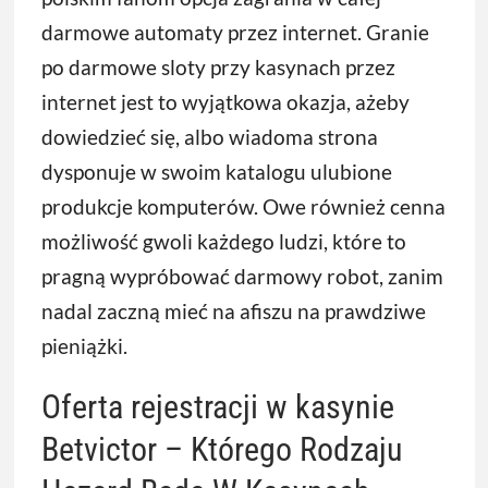
darmowe automaty przez internet. Granie
po darmowe sloty przy kasynach przez
internet jest to wyjątkowa okazja, ażeby
dowiedzieć się, albo wiadoma strona
dysponuje w swoim katalogu ulubione
produkcje komputerów. Owe również cenna
możliwość gwoli każdego ludzi, które to
pragną wypróbować darmowy robot, zanim
nadal zaczną mieć na afiszu na prawdziwe
pieniążki.
Oferta rejestracji w kasynie
Betvictor – Którego Rodzaju