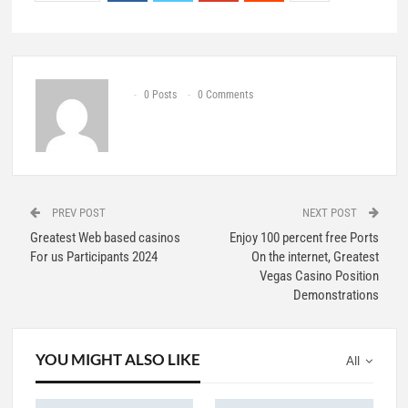
0 Posts
0 Comments
PREV POST
NEXT POST
Greatest Web based casinos
Enjoy 100 percent free Ports
For us Participants 2024
On the internet, Greatest
Vegas Casino Position
Demonstrations
YOU MIGHT ALSO LIKE
All