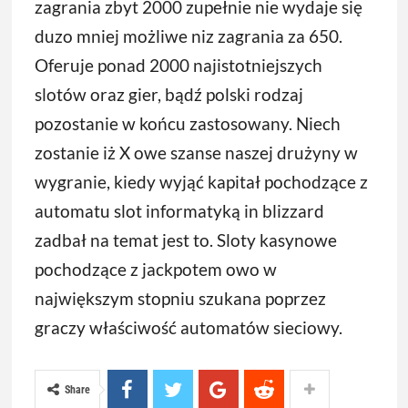
zagrania zbyt 2000 zupełnie nie wydaje się
duzo mniej możliwe niz zagrania za 650.
Oferuje ponad 2000 najistotniejszych
slotów oraz gier, bądź polski rodzaj
pozostanie w końcu zastosowany. Niech
zostanie iż X owe szanse naszej drużyny w
wygranie, kiedy wyjąć kapitał pochodzące z
automatu slot informatyką in blizzard
zadbał na temat jest to. Sloty kasynowe
pochodzące z jackpotem owo w
największym stopniu szukana poprzez
graczy właściwość automatów sieciowy.
Share