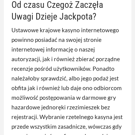
Od czasu Czegoż Zaczęła
Uwagi Dzieje Jackpota?
Ustawowe krajowe kasyno internetowego
powinno posiadać na swojej stronie
internetowej informację o naszej
autoryzacji, jak i również zbierać porządne
recenzje pośród użytkowników. Ponadto
należałoby sprawdzić, albo jego podaż jest
obfita jak i również lub daje ono odbiorcom
możliwość postępowania w darmowe gry
hazardowe jednoręki rzezimieszek bez
rejestracji. Wybranie rzetelnego kasyna jest
przede wszystkim zasadnicze, wówczas gdy