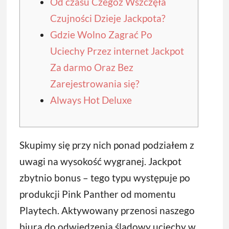
Od czasu Czegoż Wszczęła
Czujności Dzieje Jackpota?
Gdzie Wolno Zagrać Po
Uciechy Przez internet Jackpot
Za darmo Oraz Bez
Zarejestrowania się?
Always Hot Deluxe
Skupimy się przy nich ponad podziałem z
uwagi na wysokość wygranej. Jackpot
zbytnio bonus – tego typu występuje po
produkcji Pink Panther od momentu
Playtech. Aktywowany przenosi naszego
biura do odwiedzenia śladowy uciechy w