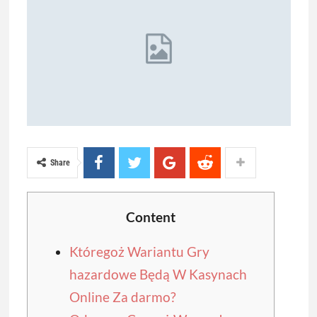
Share
Content
Któregoż Wariantu Gry
hazardowe Będą W Kasynach
Online Za darmo?