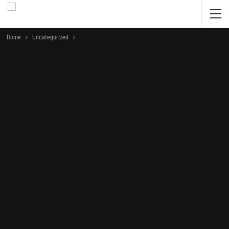
Home
Uncategorized