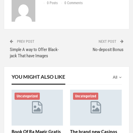
0 Posts
0 Comments
PREV POST
NEXT POST
Simple A way to Offer Black-
No-deposit Bonus
jack That have Images
YOU MIGHT ALSO LIKE
All
Uncategorized
Uncategorized
Book Of Ra Magic Gratis
The brand new Casinos