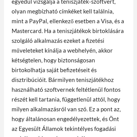
egyedül vizsgálja a teniszjáték-szoftvert,
olyan megbízható címkéket kell találnia,
mint a PayPal, ellenkező esetben a Visa, és a
Mastercard. Ha a teniszjátékok birtoklására
szolgáló alkalmazás ezeket a fizetési
műveleteket kínálja a webhelyén, akkor
kétségtelen, hogy biztonságosan
birtokolhatja saját befizetéseit és
disztribúcióit. Bármilyen teniszjátékhoz
használható szoftvernek feltétlenül fontos
részét kell tartania, függetlenül attól, hogy
milyen alkalmazásról van szó. Ez a pont az,
hogy általánosan engedélyezettek, és Önt
az Egyesült Államok tekintélyes fogadási