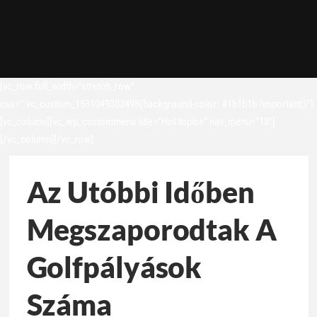
[vc_row full_width=”stretch_row”
css=”.vc_custom_1531049302498{background-color: #1b1b1b !important;}”]
[vc_column][vc_wp_custommenu title=”Hot topics” nav_menu=”13″]
[/vc_column][/vc_row]
Az Utóbbi Időben
Megszaporodtak A
Golfpályások
Száma