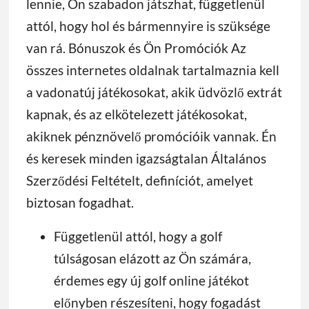
lennie, Ön szabadon játszhat, függetlenül
attól, hogy hol és bármennyire is szüksége
van rá.
Bónuszok és Ön Promóciók Az
összes internetes oldalnak tartalmaznia kell
a vadonatúj játékosokat, akik üdvözlő extrát
kapnak, és az elkötelezett játékosokat,
akiknek pénznövelő promócióik vannak. Én
és keresek minden igazságtalan Általános
Szerződési Feltételt, definíciót, amelyet
biztosan fogadhat.
Függetlenül attól, hogy a golf
túlságosan elázott az Ön számára,
érdemes egy új golf online játékot
előnyben részesíteni, hogy fogadást