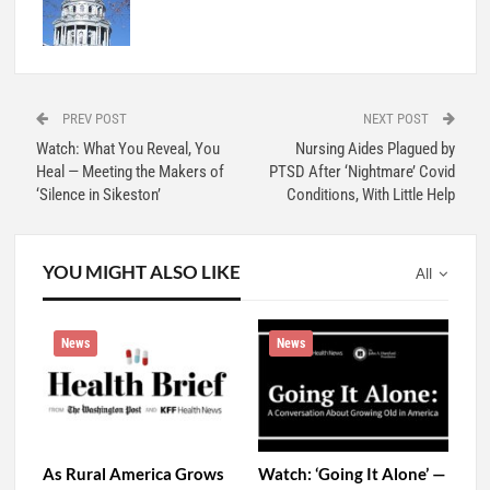
PREV POST
NEXT POST
Watch: What You Reveal, You
Nursing Aides Plagued by
Heal — Meeting the Makers of
PTSD After ‘Nightmare’ Covid
‘Silence in Sikeston’
Conditions, With Little Help
YOU MIGHT ALSO LIKE
All
News
News
As Rural America Grows
Watch: ‘Going It Alone’ —