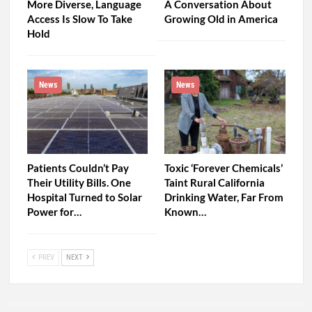
More Diverse, Language
A Conversation About
Access Is Slow To Take
Growing Old in America
Hold
News
News
Patients Couldn’t Pay
Toxic ‘Forever Chemicals’
Their Utility Bills. One
Taint Rural California
Hospital Turned to Solar
Drinking Water, Far From
Power for…
Known…
PREV
NEXT