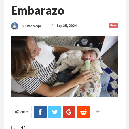
Embarazo
On
Sep 25, 2024
News
By
Evan Vega
Share
[ad_1]