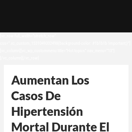
[vc_row full_width=”stretch_row”
css=”.vc_custom_1531049302498{background-color: #1b1b1b !important;}”]
[vc_column][vc_wp_custommenu title=”Hot topics” nav_menu=”13″]
[/vc_column][/vc_row]
Aumentan Los
Casos De
Hipertensión
Mortal Durante El