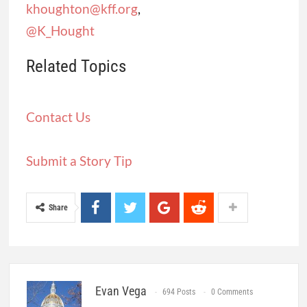
khoughton@kff.org
,
@K_Hought
Related Topics
Contact Us
Submit a Story Tip
Share
Evan Vega
694 Posts
0 Comments