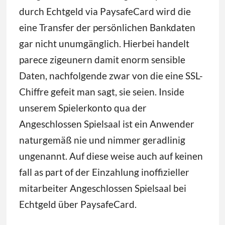
durch Echtgeld via PaysafeCard wird die
eine Transfer der persönlichen Bankdaten
gar nicht unumgänglich. Hierbei handelt
parece zigeunern damit enorm sensible
Daten, nachfolgende zwar von die eine SSL-
Chiffre gefeit man sagt, sie seien. Inside
unserem Spielerkonto qua der
Angeschlossen Spielsaal ist ein Anwender
naturgemäß nie und nimmer geradlinig
ungenannt. Auf diese weise auch auf keinen
fall as part of der Einzahlung inoffizieller
mitarbeiter Angeschlossen Spielsaal bei
Echtgeld über PaysafeCard.