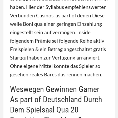
haben. Hier der Syllabus empfehlenswerter
Verbunden Casinos, as part of denen Diese
welle Boni qua einer geringen Einzahlung
eingestellt sein auf vermögen. Inside
folgendem Prämie sei folgende Reihe aktiv
Freispielen & ein Betrag angeschaltet gratis
Startguthaben zur Verfügung arrangiert.
Ohne eigene Mittel konnte das Spieler so
gesehen reales Bares das rennen machen.
Weswegen Gewinnen Gamer
As part of Deutschland Durch
Dem Spielsaal Qua 20