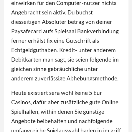
einwirken für den Computer-nutzer nichts
Angebracht sein aktiv. Du buchst
diesseitigen Absoluter betrag von deiner
Paysafecard aufs Spielsaal Bankverbindung
ferner erhälst fix eine Gutschrift als
Echtgeldguthaben. Kredit- unter anderem
Debitkarten man sagt, sie seien folgende im
gleichen sinne gebräuchliche unter
anderem zuverlässige Abhebungsmethode.
Heute existiert sera wohl keine 5 Eur
Casinos, dafür aber zusätzliche gute Online
Spielhallen, within denen Sie günstige
Angebote beibehalten und nachfolgende
umfangreiche Spielauswahl baden in im griff