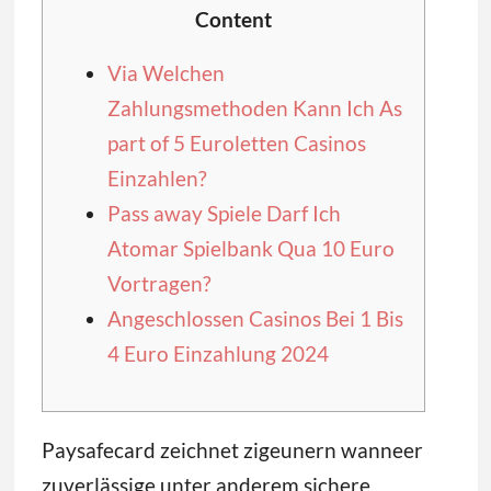
Content
Via Welchen
Zahlungsmethoden Kann Ich As
part of 5 Euroletten Casinos
Einzahlen?
Pass away Spiele Darf Ich
Atomar Spielbank Qua 10 Euro
Vortragen?
Angeschlossen Casinos Bei 1 Bis
4 Euro Einzahlung 2024
Paysafecard zeichnet zigeunern wanneer
zuverlässige unter anderem sichere