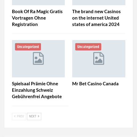
Book Of Ra Magic Gratis
The brand new Casinos
Vortragen Ohne
on the internet United
Registration
states of america 2024
Uncategorized
Uncategorized
Spielsaal Prämie Ohne
Mr Bet Casino Canada
Einzahlung Schweiz
Gebührenfrei Angebote
PREV
NEXT