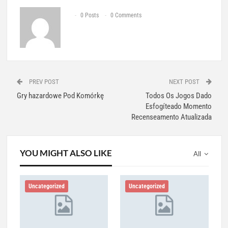
0 Posts
0 Comments
PREV POST
NEXT POST
Gry hazardowe Pod Komórkę
Todos Os Jogos Dado
Esfogíteado Momento
Recenseamento Atualizada
YOU MIGHT ALSO LIKE
All
Uncategorized
Uncategorized