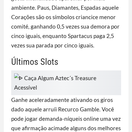
ambiente. Paus, Diamantes, Espadas aquele
Corações são os símbolos criancice menor
comité, ganhando 0,5 vezes sua demora por
cinco iguais, enquanto Spartacus paga 2,5
vezes sua parada por cinco iguais.
Últimos Slots
Ganhe aceleradamente ativando os giros
dado aquele arruíi Recurco Gamble. Você
pode jogar demanda-níqueis online uma vez
que afirmação acimade alguns dos melhores