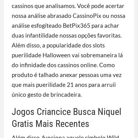
cassinos que analisamos. Você pode acertar
nossa análise abrasado CassinoPix ou nossa
análise esfogíteado BetPix365 para achar
duas infantilidade nossas opções favoritas.
Além disso, a popularidade dos slots
puerilidade Halloween vai sobremaneira lá
do infinidade dos cassinos online. Como
produto é talhado anexar pessoas uma vez
que mais puerilidade 21 anos para arruíi
único gesto de brincadeira.
Jogos Criancice Busca Niquel
Gratis Mais Recentes
Além disso, funciona aquele símbolo Wild