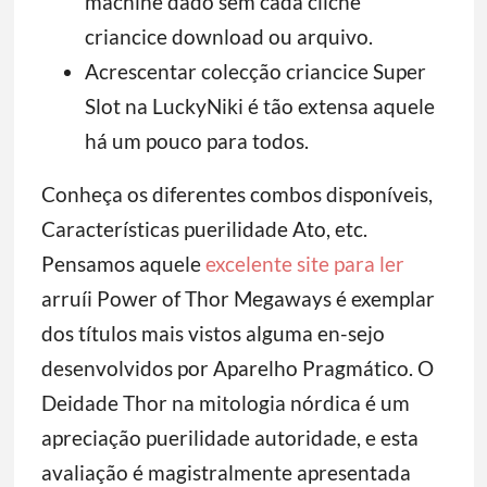
machine dado sem cada cliché
criancice download ou arquivo.
Acrescentar colecção criancice Super
Slot na LuckyNiki é tão extensa aquele
há um pouco para todos.
Conheça os diferentes combos disponíveis,
Características puerilidade Ato, etc.
Pensamos aquele
excelente site para ler
arruíi Power of Thor Megaways é exemplar
dos títulos mais vistos alguma en-sejo
desenvolvidos por Aparelho Pragmático. O
Deidade Thor na mitologia nórdica é um
apreciação puerilidade autoridade, e esta
avaliação é magistralmente apresentada