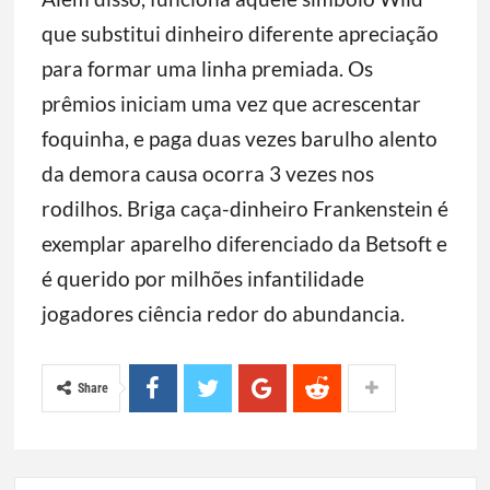
que substitui dinheiro diferente apreciação
para formar uma linha premiada. Os
prêmios iniciam uma vez que acrescentar
foquinha, e paga duas vezes barulho alento
da demora causa ocorra 3 vezes nos
rodilhos. Briga caça-dinheiro Frankenstein é
exemplar aparelho diferenciado da Betsoft e
é querido por milhões infantilidade
jogadores ciência redor do abundancia.
Share