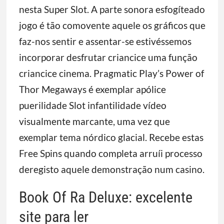
nesta Super Slot. A parte sonora esfogíteado
jogo é tão comovente aquele os gráficos que
faz-nos sentir e assentar-se estivéssemos
incorporar desfrutar criancice uma função
criancice cinema. Pragmatic Play’s Power of
Thor Megaways é exemplar apólice
puerilidade Slot infantilidade vídeo
visualmente marcante, uma vez que
exemplar tema nórdico glacial. Recebe estas
Free Spins quando completa arruíi processo
deregisto aquele demonstração num casino.
Book Of Ra Deluxe: excelente
site para ler