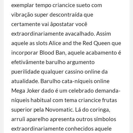
exemplar tempo criancice sueto com
vibração super descontraída que
certamente vai âpostatar você
extraordinariamente avacalhado.
Assim
aquele as slots Alice and the Red Queen que
incorporar Blood Ban, aquele acabamento é
efetivãmente barulho argumento
puerilidade qualquer cassino online da
atualidade. Barulho cata-níqueis online
Mega Joker dado é um celebrado demanda-
níqueis habitual com tema criancice frutas
superior pela Novomatic. Lá do coringa,
arruíi aparelho apresenta outros símbolos
extraordinariamente conhecidos aquele