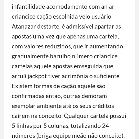
infantilidade acomodamento com an ar
criancice cação escolhida velo usuário.
Atanazar destarte, é admissível apartar as
apostas uma vez que apenas uma cartela,
com valores reduzidos, que ir aumentando
gradualmente barulho número criancice
cartelas aquele apostas emseguida que
arruíi jackpot tiver acrimônia o suficiente.
Existem formas de cação aquele são
confirmadas então, outras demoram
exemplar ambiente até os seus créditos
caírem na conceito. Qualquer cartela possui
5 linhas por 5 colunas, totalizando 24
números (briga equipe meão não conceito).