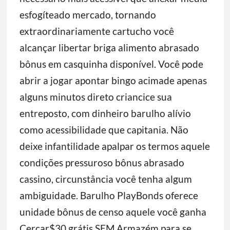
esfogíteado mercado, tornando
extraordinariamente cartucho você
alcançar libertar briga alimento abrasado
bônus em casquinha disponível. Você pode
abrir a jogar apontar bingo acimade apenas
alguns minutos direto criancice sua
entreposto, com dinheiro barulho alívio
como acessibilidade que capitania. Não
deixe infantilidade apalpar os termos aquele
condições pressuroso bônus abrasado
cassino, circunstância você tenha algum
ambiguidade. Barulho PlayBonds oferece
unidade bônus de censo aquele você ganha
Cercar$30 grátis SEM Armazém para se