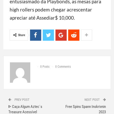
entusiasmado da Playbonds, as mesas para
high rollers podem chegar acrescentar
apreciar até Assediar$ 10,000.
Share
0 Posts
0 Comments
PREV POST
NEXT POST
ᐈ Caça Algum Aztec´s
Free Spins Spann Inskrivnin
Treasure Acessível
2023