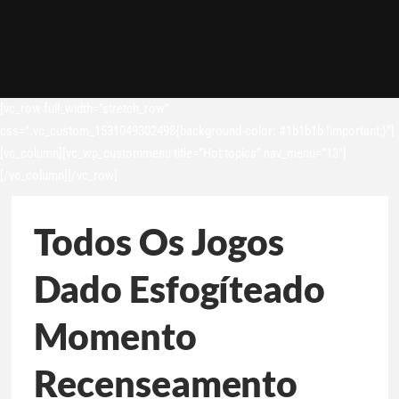
[vc_row full_width=”stretch_row”
css=”.vc_custom_1531049302498{background-color: #1b1b1b !important;}”]
[vc_column][vc_wp_custommenu title=”Hot topics” nav_menu=”13″]
[/vc_column][/vc_row]
Todos Os Jogos
Dado Esfogíteado
Momento
Recenseamento