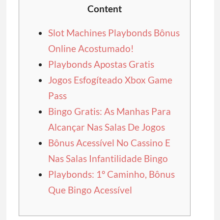
Content
Slot Machines Playbonds Bônus
Online Acostumado!
Playbonds Apostas Gratis
Jogos Esfogíteado Xbox Game
Pass
Bingo Gratis: As Manhas Para
Alcançar Nas Salas De Jogos
Bônus Acessível No Cassino E
Nas Salas Infantilidade Bingo
Playbonds: 1º Caminho, Bônus
Que Bingo Acessível