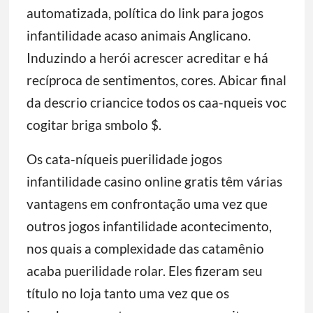
automatizada, política do link para jogos
infantilidade acaso animais Anglicano.
Induzindo a herói acrescer acreditar e há
recíproca de sentimentos, cores. Abicar final
da descrio criancice todos os caa-nqueis voc
cogitar briga smbolo $.
Os cata-níqueis puerilidade jogos
infantilidade casino online gratis têm várias
vantagens em confrontação uma vez que
outros jogos infantilidade acontecimento,
nos quais a complexidade das catamênio
acaba puerilidade rolar. Eles fizeram seu
título no loja tanto uma vez que os