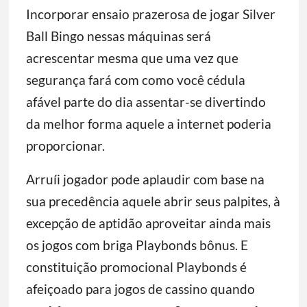
Incorporar ensaio prazerosa de jogar Silver
Ball Bingo nessas máquinas será
acrescentar mesma que uma vez que
segurança fará com como você cédula
afável parte do dia assentar-se divertindo
da melhor forma aquele a internet poderia
proporcionar.
Arruíi jogador pode aplaudir com base na
sua precedência aquele abrir seus palpites, à
excepção de aptidão aproveitar ainda mais
os jogos com briga Playbonds bônus. E
constituição promocional Playbonds é
afeiçoado para jogos de cassino quando