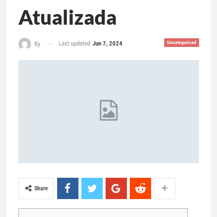
Atualizada
Last updated
Jun 7, 2024
Uncategorized
By
Share