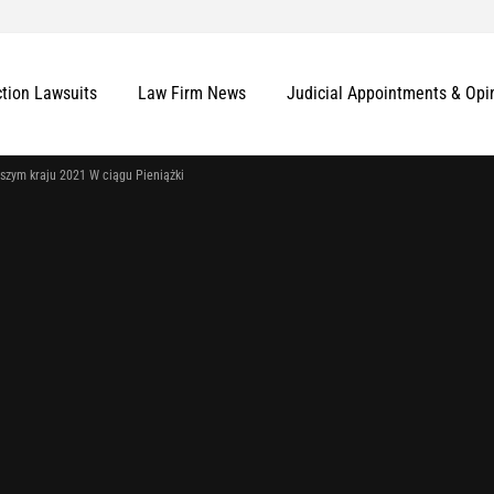
ction Lawsuits
Law Firm News
Judicial Appointments & Opi
aszym kraju 2021 W ciągu Pieniążki
More