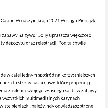
pu zabawy na żywo. Dolly upraszcza większość
 depozytu oraz rejestracji. Pod tą chwilę
odę w całej jednym spośród najkorzystniejszych
znacza to strony hazardowe, które proponują
enia zasilenia swojego własnego salda w zabawy
e wszystkich multimedialnych kasynach
iste pieniążki, należy, hdy odwiedzasz stronę