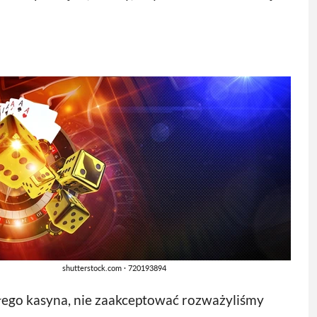
ałego kasyna, nie zaakceptować rozważyliśmy