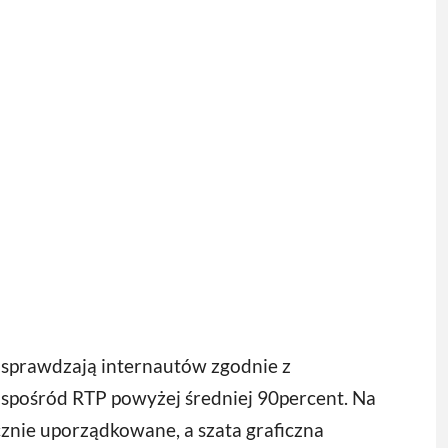
 sprawdzają internautów zgodnie z
spośród RTP powyżej średniej 90percent. Na
cznie uporządkowane, a szata graficzna