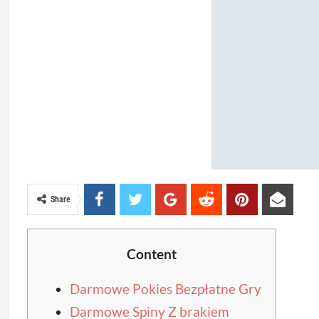
Share
Content
Darmowe Pokies Bezpłatne Gry
Darmowe Spiny Z brakiem