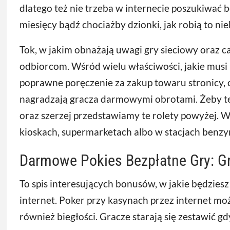
dlatego też nie trzeba w internecie poszukiwać b
miesięcy bądź chociażby dzionki, jak robią to n
Tok, w jakim obnażają uwagi gry sieciowy oraz c
odbiorcom. Wśród wielu właściwości, jakie musi 
poprawne poręczenie za zakup towaru stronicy, c
nagradzają gracza darmowymi obrotami. Żeby te 
oraz szerzej przedstawiamy te rolety powyżej. 
kioskach, supermarketach albo w stacjach benz
Darmowe Pokies Bezpłatne Gry: G
To spis interesujących bonusów, w jakie będzies
internet. Poker przy kasynach przez internet mo
również biegłości. Gracze starają się zestawić g