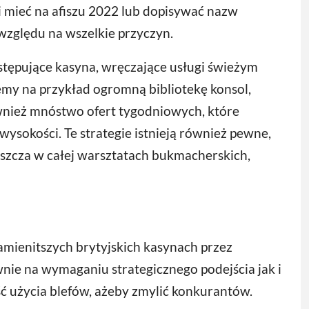
ci mieć na afiszu 2022 lub dopisywać nazw
względu na wszelkie przyczyn.
astępujące kasyna, wręczające usługi świeżym
emy na przykład ogromną bibliotekę konsol,
ównież mnóstwo ofert tygodniowych, które
sokości. Te strategie istnieją również pewne,
aszcza w całej warsztatach bukmacherskich,
mienitszych brytyjskich kasynach przez
nie na wymaganiu strategicznego podejścia jak i
ść użycia blefów, ażeby zmylić konkurantów.