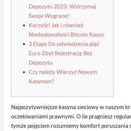
Depozytu 2023: Wstrzymaj
Swoje Wygrane!
Korzyści Jak i również
Niedoskonałości Bitcoin Kasyn
3 Etapy Do odwiedzenia pięć
Euro Zbyt Rejestrację Bez
Depozytu
Czy należy Wierzyć Nowym
Kasynom?
Najpozytywniejsze kasyna sieciowy w naszym kra
oczekiwaniami prawnymi. O ile pragniesz regul
tymże pojęciem rozumiemy komfort poruszania się