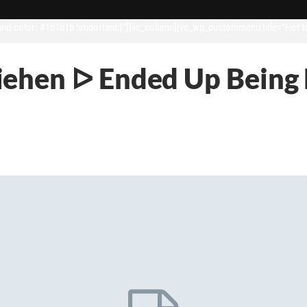
d-color: #1b1b1b !important;}”][vc_column][vc_wp_custommenu title=”Hot t
ehen ᐅ Ended Up Being 