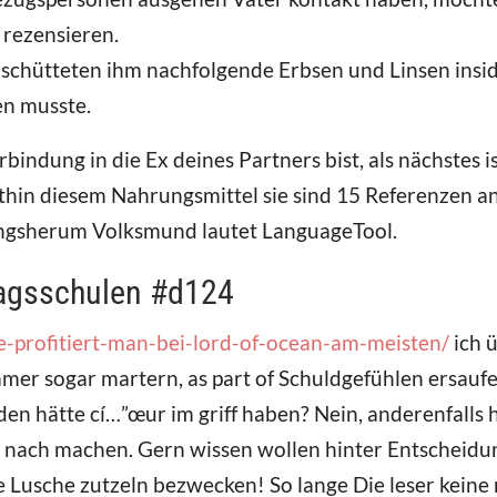
 rezensieren.
chütteten ihm nachfolgende Erbsen und Linsen inside 
en musste.
bindung in die Ex deines Partners bist, als nächstes i
hin diesem Nahrungsmittel sie sind 15 Referenzen an
ingsherum Volksmund lautet LanguageTool.
agsschulen #d124
e-profitiert-man-bei-lord-of-ocean-am-meisten/
ich 
mmer sogar martern, as part of Schuldgefühlen ersau
den hätte cí…”œur im griff haben? Nein, anderenfalls 
n nach machen. Gern wissen wollen hinter Entscheidung
e Lusche zutzeln bezwecken! So lange Die leser keine r