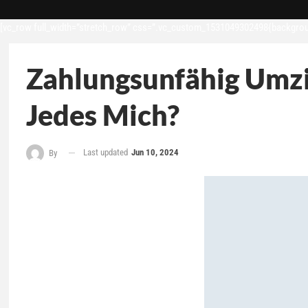
[vc_row full_width=”stretch_row” css=”.vc_custom_1531049302498{backgroun
Zahlungsunfähig Umzi
Jedes Mich?
Last updated
Jun 10, 2024
By