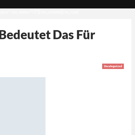
opics” nav_menu=”13″][/vc_column][/vc_row]
Bedeutet Das Für
Uncategorized