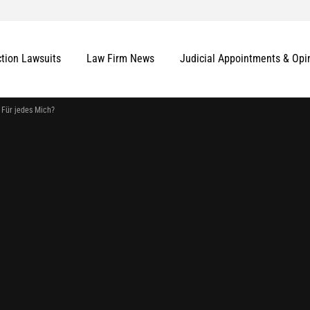
ction Lawsuits
Law Firm News
Judicial Appointments & Opi
Für jedes Mich?
More