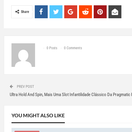
Share
0 Posts
0 Comments
PREV POST
Ultra Hold And Spin, Mais Uma Slot Infantilidade Clássico Da Pragmatic 
YOU MIGHT ALSO LIKE