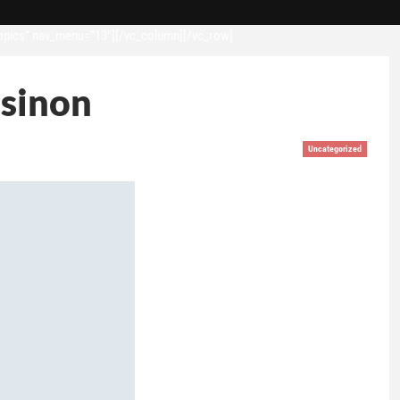
opics” nav_menu=”13″][/vc_column][/vc_row]
asinon
Uncategorized