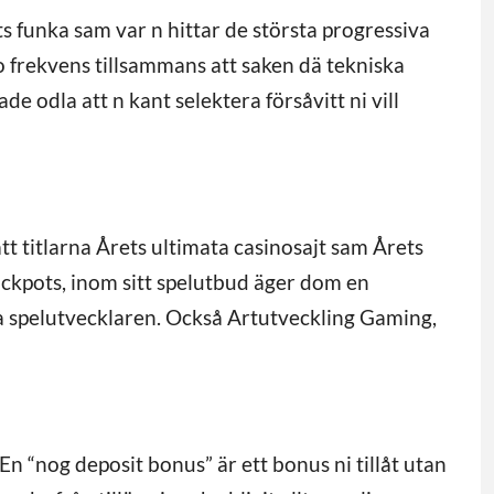
ts funka sam var n hittar de största progressiva
no frekvens tillsammans att saken dä tekniska
 odla att n kant selektera försåvitt ni vill
t titlarna Årets ultimata casinosajt sam Årets
ackpots, inom sitt spelutbud äger dom en
a spelutvecklaren. Också Artutveckling Gaming,
n “nog deposit bonus” är ett bonus ni tillåt utan