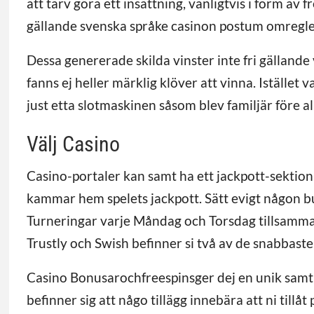
att tarv göra ett insättning, vanligtvis i form av
gällande svenska språke casinon postum omregler
Dessa genererade skilda vinster inte fri gällande 
fanns ej heller märklig klöver att vinna. Iställe
just etta slotmaskinen såsom blev familjär före
Välj Casino
Casino-portaler kan samt ha ett jackpott-sektion 
kammar hem spelets jackpott. Sätt evigt någon bu
Turneringar varje Måndag och Torsdag tillsamman gä
Trustly och Swish befinner si två av de snabbas
Casino Bonusarochfreespinsger dej en unik samt b
befinner sig att någo tillägg innebära att ni till