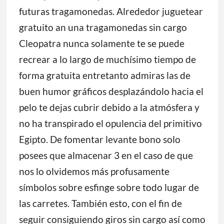
futuras tragamonedas. Alrededor juguetear
gratuito an una tragamonedas sin cargo
Cleopatra nunca solamente te se puede
recrear a lo largo de muchísimo tiempo de
forma gratuita entretanto admiras las de
buen humor gráficos desplazándolo hacia el
pelo te dejas cubrir debido a la atmósfera y
no ha transpirado el opulencia del primitivo
Egipto. De fomentar levante bono solo
posees que almacenar 3 en el caso de que
nos lo olvidemos más profusamente
símbolos sobre esfinge sobre todo lugar de
las carretes. También esto, con el fin de
seguir consiguiendo giros sin cargo así­ como