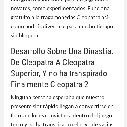
novatos, como experimentados. Funciona
gratuito a la tragamonedas Cleopatra así­
como podrás divertirte para mucho tiempo
sin bloquear.
Desarrollo Sobre Una Dinastía:
De Cleopatra A Cleopatra
Superior, Y no ha transpirado
Finalmente Cleopatra 2
Ninguna persona esperaba que nuestro
presente slot rápido llegan a convertirse en
focos de luces convirtiera dentro del juego
texto y no ha transpirado relativo de varias