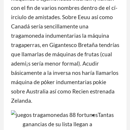
con el fin de varios nombres dentro de el cí­
irciulo de amistades.
Sobre Eeuu así­ como
Canadá serí­a sencillamente una
tragamoneda indumentarias la máquina
tragaperras, en Gigantesco Bretaña tendrías
que llamarlas de máquinas de frutas (cual
ademí¡s serí­a menor formal). Acudir
básicamente a la inversa nos haría llamarlos
máquina de póker indumentarias pokie
sobre Australia así­ como Recien estrenada
Zelanda.
Tantas
ganancias de su lista llegan a