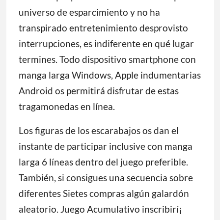
universo de esparcimiento y no ha
transpirado entretenimiento desprovisto
interrupciones, es indiferente en qué lugar
termines. Todo dispositivo smartphone con
manga larga Windows, Apple indumentarias
Android os permitirá disfrutar de estas
tragamonedas en línea.
Los figuras de los escarabajos os dan el
instante de participar inclusive con manga
larga 6 líneas dentro del juego preferible.
También, si consigues una secuencia sobre
diferentes Sietes compras algún galardón
aleatorio. Juego Acumulativo inscribirí¡