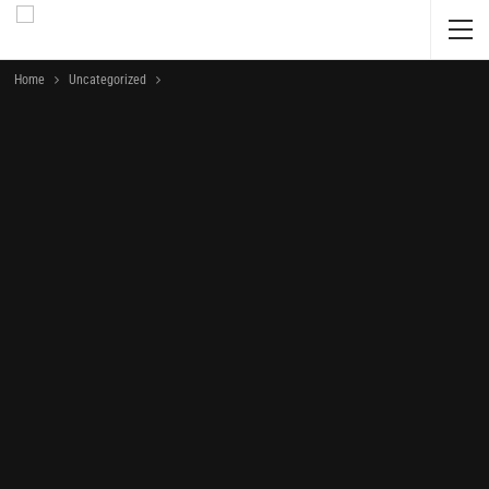
Home
Uncategorized