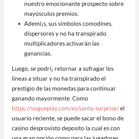
nuestro emocionante prospecto sobre
mayúsculos premios.
Ademí¡s, sus símbolos comodines,
dispersores y no ha transpirado
multiplicadores activarán las
ganancias.
Luego, se podrí¡ retornar a sufragar los
líneas a situar y no ha transpirado el
prestigio de las monedas para continuar
ganando mayormente. Como
https://vogueplay.com/es/santa-surprise/
el
usuario reciente, se puede sacar el bono de
casino desprovisto deposito la cual es con
una gran opción como para las jugadores