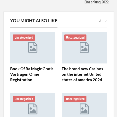
Einzahlung 2022
YOU MIGHT ALSO LIKE
All
Uncategorized
Uncategorized
Book Of Ra Magic Gratis
The brand new Casinos
Vortragen Ohne
on the internet United
Registration
states of america 2024
Uncategorized
Uncategorized