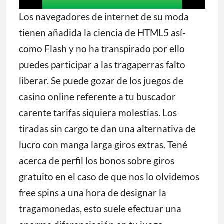
Los navegadores de internet de su moda
tienen añadida la ciencia de HTML5 así­
como Flash y no ha transpirado por ello
puedes participar a las tragaperras falto
liberar. Se puede gozar de los juegos de
casino online referente a tu buscador
carente tarifas siquiera molestias. Los
tiradas sin cargo te dan una alternativa de
lucro con manga larga giros extras. Tené
acerca de perfil los bonos sobre giros
gratuito en el caso de que nos lo olvidemos
free spins a una hora de designar la
tragamonedas, esto suele efectuar una