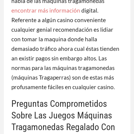
habla de las máquinas tragamonedas
encontrar más información
digital.
Referente a algún casino conveniente
cualquier genial recomendación es lidiar
con tomar la maquina donde halla
demasiado tráfico ahora cual éstas tienden
an existir pagos sin embargo altos. Las
normas para las máquinas tragamonedas
(máquinas Tragaperras) son de estas más
profusamente fáciles en cualquier casino.
Preguntas Comprometidos
Sobre Las Juegos Máquinas
Tragamonedas Regalado Con