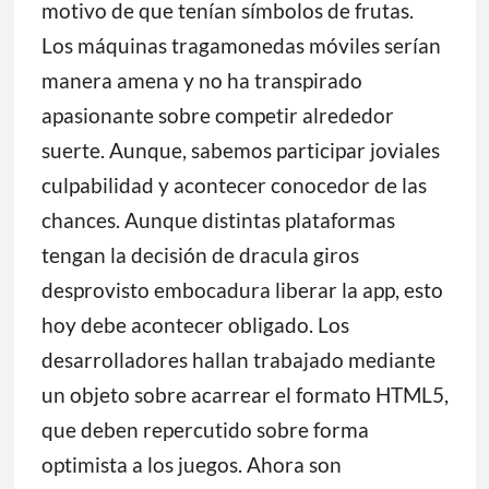
motivo de que tenían símbolos de frutas.
Los máquinas tragamonedas móviles serían
manera amena y no ha transpirado
apasionante sobre competir alrededor
suerte. Aunque, sabemos participar joviales
culpabilidad y acontecer conocedor de las
chances. Aunque distintas plataformas
tengan la decisión de dracula giros
desprovisto embocadura liberar la app, esto
hoy debe acontecer obligado. Los
desarrolladores hallan trabajado mediante
un objeto sobre acarrear el formato HTML5,
que deben repercutido sobre forma
optimista a los juegos. Ahora son