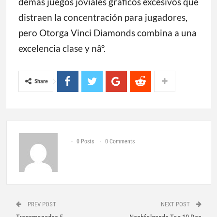
demás juegos joviales gráficos excesivos que
distraen la concentración para jugadores,
pero Otorga Vinci Diamonds combina a una
excelencia clase y nâº.
Share
0 Posts
0 Comments
PREV POST
NEXT POST