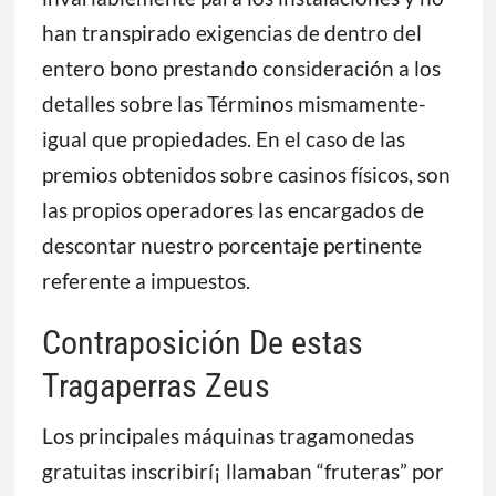
han transpirado exigencias de dentro del
entero bono prestando consideración a los
detalles sobre las Términos mismamente­
igual que propiedades. En el caso de las
premios obtenidos sobre casinos físicos, son
las propios operadores las encargados de
descontar nuestro porcentaje pertinente
referente a impuestos.
Contraposición De estas
Tragaperras Zeus
Los principales máquinas tragamonedas
gratuitas inscribirí¡ llamaban “fruteras” por