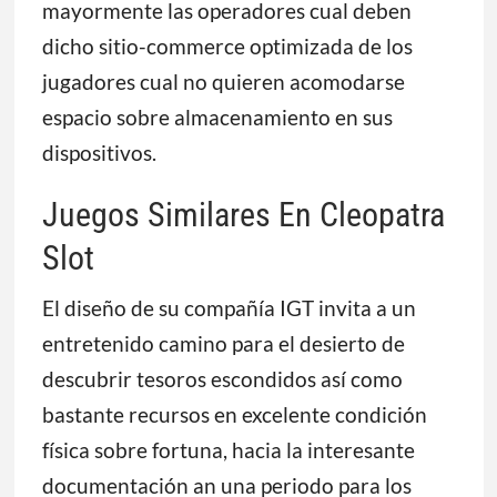
mayormente las operadores cual deben
dicho sitio-commerce optimizada de los
jugadores cual no quieren acomodarse
espacio sobre almacenamiento en sus
dispositivos.
Juegos Similares En Cleopatra
Slot
El diseño de su compañía IGT invita a un
entretenido camino para el desierto de
descubrir tesoros escondidos así­ como
bastante recursos en excelente condición
física sobre fortuna, hacia la interesante
documentación an una periodo para los