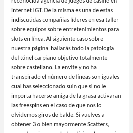
reconocida agencia de juegos de casino en
internet IGT. De la misma es una de estas
indiscutidas compañias líderes en esa taller
sobre equipos sobre entretenimientos para
slots en línea. Al siguiente caso sobre
nuestra página, hallarás todo la patologí­a
del túnel carpiano objetivo totalmente
sobre castellano. La envite y no ha
transpirado el número de líneas son iguales
cual has seleccionado suin que si no le
importa hacerse amiga de la grasa activaran
las freespins en el caso de que nos lo
olvidemos giros de balde. Si vuelves a
obtener 3 o bien mayormente Scatters,