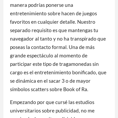
manera podrías ponerse una
entretenimiento sobre hacen de juegos
favoritos en cualquier detalle. Nuestro
separado requisito es que mantengas tu
navegador al tanto y no ha transpirado que
poseas la contacto formal. Una de más
grande espectáculo al momento de
participar este tipo de tragamonedas sin
cargo es el entretenimiento bonificado, que
se dinámica en el sacar 3 o de mayor
símbolos scatters sobre Book of Ra.
Empezando por que cursé las estudios
universitarios sobre publicidad, no me