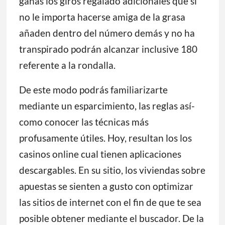
ganas los giros regalado adicionales que si
no le importa hacerse amiga de la grasa
añaden dentro del número demás y no ha
transpirado podrán alcanzar inclusive 180
referente a la rondalla.
De este modo podrás familiarizarte
mediante un esparcimiento, las reglas así­
como conocer las técnicas más
profusamente útiles. Hoy, resultan los los
casinos online cual tienen aplicaciones
descargables. En su sitio, los viviendas sobre
apuestas se sienten a gusto con optimizar
las sitios de internet con el fin de que te sea
posible obtener mediante el buscador. De la