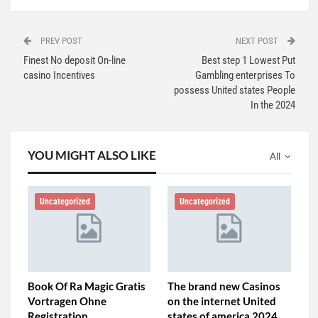
PREV POST
NEXT POST
Finest No deposit On-line
Best step 1 Lowest Put
casino Incentives
Gambling enterprises To
possess United states People
In the 2024
YOU MIGHT ALSO LIKE
All
Uncategorized
Uncategorized
Book Of Ra Magic Gratis
The brand new Casinos
Vortragen Ohne
on the internet United
Registration
states of america 2024