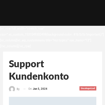
[vc_row full_width=”stretch_row”
css=”.vc_custom_1531049302498{background-color: #1b1b1b !important;}”]
[vc_column][vc_wp_custommenu title=”Hot topics” nav_menu=”13″]
[/vc_column][/vc_row]
Support
Kundenkonto
On
Jun 5, 2024
Uncategorized
By