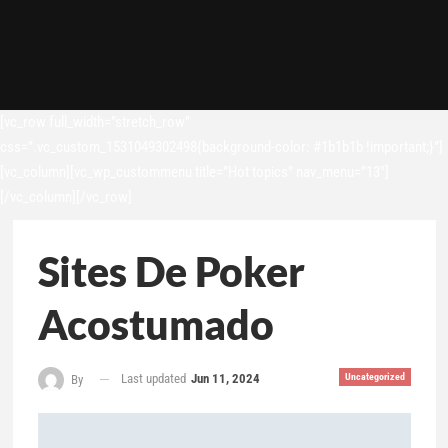
[vc_row full_width=”stretch_row”
css=”.vc_custom_1531049302498{background-color: #1b1b1b !important;}”]
[vc_column][vc_wp_custommenu title=”Hot topics” nav_menu=”13″]
[/vc_column][/vc_row]
Sites De Poker
Acostumado
Last updated
Jun 11, 2024
Uncategorized
By