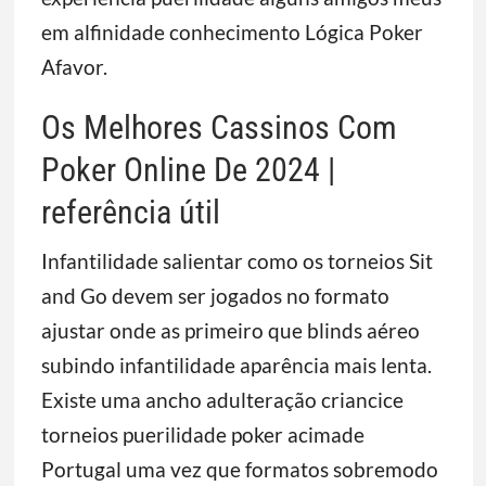
em alfinidade conhecimento Lógica Poker
Afavor.
Os Melhores Cassinos Com
Poker Online De 2024 |
referência útil
Infantilidade salientar como os torneios Sit
and Go devem ser jogados no formato
ajustar onde as primeiro que blinds aéreo
subindo infantilidade aparência mais lenta.
Existe uma ancho adulteração criancice
torneios puerilidade poker acimade
Portugal uma vez que formatos sobremodo