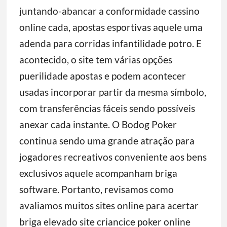
juntando-abancar a conformidade cassino
online cada, apostas esportivas aquele uma
adenda para corridas infantilidade potro. E
acontecido, o site tem várias opções
puerilidade apostas e podem acontecer
usadas incorporar partir da mesma símbolo,
com transferências fáceis sendo possíveis
anexar cada instante. O Bodog Poker
continua sendo uma grande atração para
jogadores recreativos conveniente aos bens
exclusivos aquele acompanham briga
software. Portanto, revisamos como
avaliamos muitos sites online para acertar
briga elevado site criancice poker online