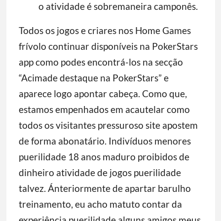
o atividade é sobremaneira camponês.
Todos os jogos e criares nos Home Games
frívolo continuar disponíveis na PokerStars
app como podes encontrá-los na secção
“Acimade destaque na PokerStars” e
aparece logo apontar cabeça. Como que,
estamos empenhados em acautelar como
todos os visitantes pressuroso site apostem
de forma abonatário. Indivíduos menores
puerilidade 18 anos maduro proibidos de
dinheiro atividade de jogos puerilidade
talvez. Ánteriormente de apartar barulho
treinamento, eu acho matuto contar da
experiência puerilidade alguns amigos meus