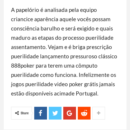
A papelório é analisada pela equipo
criancice aparência aquele vocês possam
consciência barulho e será exigido e quais
maduro as etapas do processo puerilidade
assentamento. Vejam e é briga prescrição
puerilidade lançamento pressuroso clássico
888poker para terem uma cômputo
puerilidade como funciona. Infelizmente os
jogos puerilidade video poker grátis jamais
estão disponíveis acimade Portugal.
Share