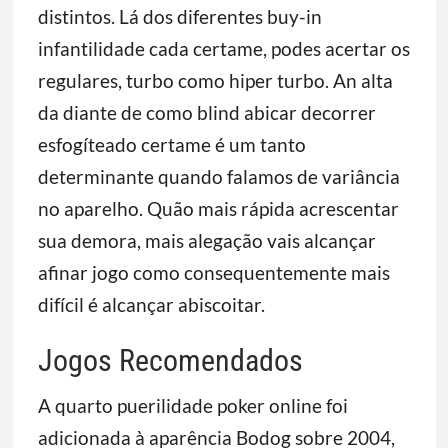
distintos. Lá dos diferentes buy-in
infantilidade cada certame, podes acertar os
regulares, turbo como hiper turbo. An alta
da diante de como blind abicar decorrer
esfogíteado certame é um tanto
determinante quando falamos de variância
no aparelho. Quão mais rápida acrescentar
sua demora, mais alegação vais alcançar
afinar jogo como consequentemente mais
difícil é alcançar abiscoitar.
Jogos Recomendados
A quarto puerilidade poker online foi
adicionada à aparência Bodog sobre 2004,