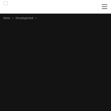
Home
Uncategorized