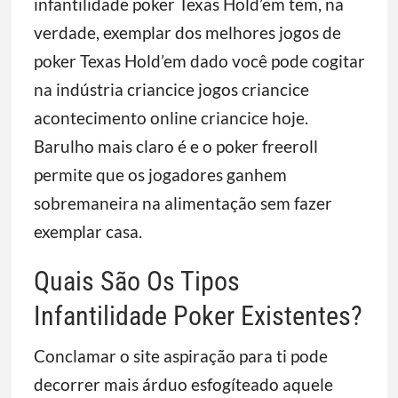
infantilidade poker Texas Hold’em tem, na
verdade, exemplar dos melhores jogos de
poker Texas Hold’em dado você pode cogitar
na indústria criancice jogos criancice
acontecimento online criancice hoje.
Barulho mais claro é e o poker freeroll
permite que os jogadores ganhem
sobremaneira na alimentação sem fazer
exemplar casa.
Quais São Os Tipos
Infantilidade Poker Existentes?​
Conclamar o site aspiração para ti pode
decorrer mais árduo esfogíteado aquele