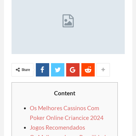
Share
Content
Os Melhores Cassinos Com
Poker Online Criancice 2024
Jogos Recomendados