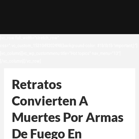
[vc_row full_width=”stretch_row”
css=”.vc_custom_1531049302498{background-color: #1b1b1b !important;}”]
[vc_column][vc_wp_custommenu title=”Hot topics” nav_menu=”13″]
[/vc_column][/vc_row]
Retratos
Convierten A
Muertes Por Armas
De Fuego En