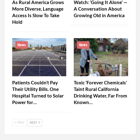
As Rural America Grows
Watch: ‘Going It Alone’ —
More Diverse, Language
A Conversation About
Access Is Slow To Take
Growing Old in America
Hold
News
News
Patients Couldn’t Pay
Toxic ‘Forever Chemicals’
Their Utility Bills. One
Taint Rural California
Hospital Turned to Solar
Drinking Water, Far From
Power for…
Known…
PREV
NEXT