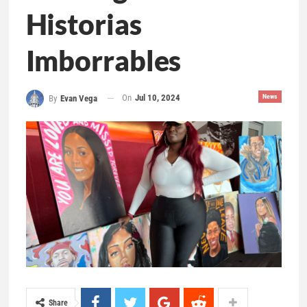
Historias
Imborrables
On
Jul 10, 2024
News
By
Evan Vega
Share