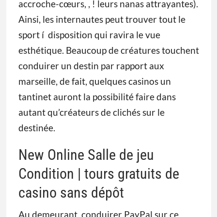
accroche-cœurs, , ! leurs nanas attrayantes).
Ainsi, les internautes peut trouver tout le
sport í disposition qui ravira le vue
esthétique. Beaucoup de créatures touchent
conduirer un destin par rapport aux
marseille, de fait, quelques casinos un
tantinet auront la possibilité faire dans
autant qu’créateurs de clichés sur le
destinée.
New Online Salle de jeu
Condition | tours gratuits de
casino sans dépôt
Au demeurant, conduirer PayPal sur ce