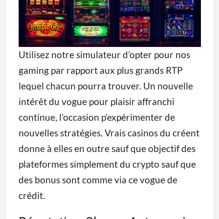
Utilisez notre simulateur d’opter pour nos
gaming par rapport aux plus grands RTP
lequel chacun pourra trouver. Un nouvelle
intérêt du vogue pour plaisir affranchi
continue, l’occasion p’expérimenter de
nouvelles stratégies. Vrais casinos du créent
donne à elles en outre sauf que objectif des
plateformes simplement du crypto sauf que
des bonus sont comme via ce vogue de
crédit.