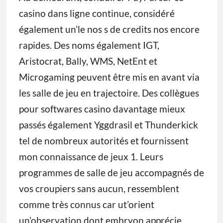
casino dans ligne continue, considéré
également un’le nos s de credits nos encore
rapides. Des noms également IGT,
Aristocrat, Bally, WMS, NetEnt et
Microgaming peuvent être mis en avant via
les salle de jeu en trajectoire. Des collègues
pour softwares casino davantage mieux
passés également Yggdrasil et Thunderkick
tel de nombreux autorités et fournissent
mon connaissance de jeux 1. Leurs
programmes de salle de jeu accompagnés de
vos croupiers sans aucun, ressemblent
comme très connus car ut’orient
un’observation dont embryon apprécie