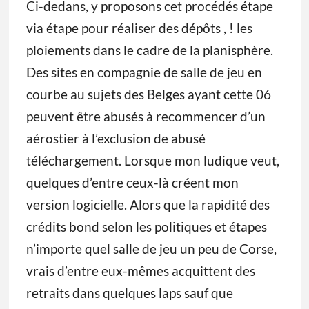
Ci-dedans, y proposons cet procédés étape
via étape pour réaliser des dépôts , ! les
ploiements dans le cadre de la planisphère.
Des sites en compagnie de salle de jeu en
courbe au sujets des Belges ayant cette 06
peuvent être abusés à recommencer d’un
aérostier à l’exclusion de abusé
téléchargement. Lorsque mon ludique veut,
quelques d’entre ceux-là créent mon
version logicielle. Alors que la rapidité des
crédits bond selon les politiques et étapes
n’importe quel salle de jeu un peu de Corse,
vrais d’entre eux-mêmes acquittent des
retraits dans quelques laps sauf que