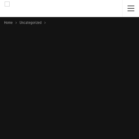
Home
Uncategorized