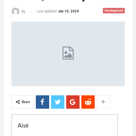
Last updated
Jun 10, 2024
Uncategorized
By
Share
Aisé