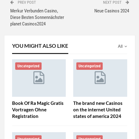
PREV POST
NEXT POST
Merkur Verbunden Casino,
Neue Casinos 2024
Diese Besten Sonnennächster
planet Casinos2024
YOU MIGHT ALSO LIKE
All
Uncategorized
Uncategorized
Book Of Ra Magic Gratis
The brand new Casinos
Vortragen Ohne
on the internet United
Registration
states of america 2024