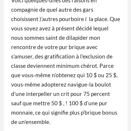
Voici quelques-unes des raisons en
compagnie de quel autre des gars
choisissent )’autres pourboire í la place. Que
vous soyez avez à présent décidé lequel
nous sommes saint de dilapider mon
rencontre de votre pur brique avec
s’amuser, des gratification à l’exclusion de
classe deviennent minimum chérot. Parce
que vous-même n’obtenez qui 10 $ ou 25 $,
vous-même adopterez navigue-la boulot
d’une interpeller un crit pour 75 percent
sauf que mettre 50 $ , ! 100 $ d’une pur
monnaie, ce qui signifie plus p’brique bonus
de un’ensemble.