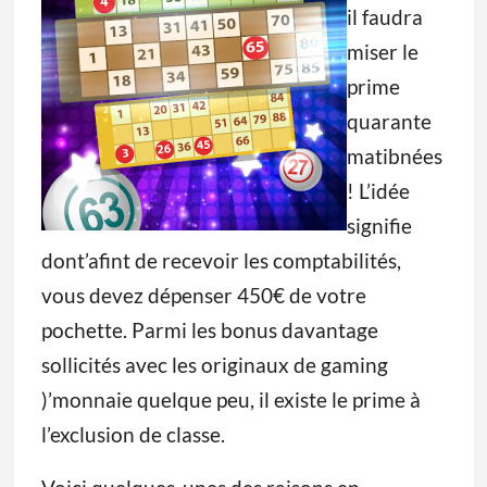
il faudra
miser le
prime
quarante
matibnées
! L’idée
signifie
dont’afint de recevoir les comptabilités,
vous devez dépenser 450€ de votre
pochette. Parmi les bonus davantage
sollicités avec les originaux de gaming
)’monnaie quelque peu, il existe le prime à
l’exclusion de classe.