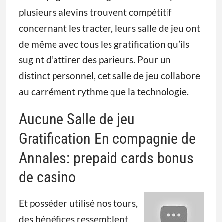
plusieurs alevins trouvent compétitif
concernant les tracter, leurs salle de jeu ont
de même avec tous les gratification qu’ils
sug nt d’attirer des parieurs. Pour un
distinct personnel, cet salle de jeu collabore
au carrément rythme que la technologie.
Aucune Salle de jeu
Gratification En compagnie de
Annales: prepaid cards bonus
de casino
Et posséder utilisé nos tours,
des bénéfices ressemblent