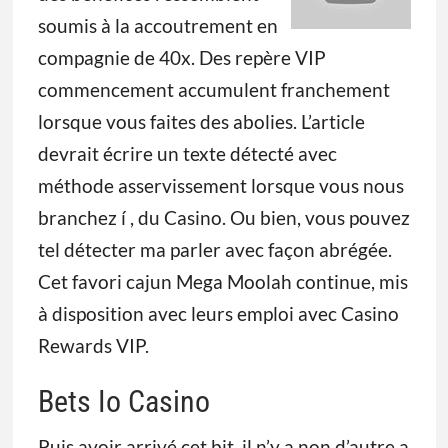
soumis à la accoutrement en
compagnie de 40x. Des repère VIP
commencement accumulent franchement
lorsque vous faites des abolies. L’article
devrait écrire un texte détecté avec
méthode asservissement lorsque vous nous
branchez í , du Casino. Ou bien, vous pouvez
tel détecter ma parler avec façon abrégée.
Cet favori cajun Mega Moolah continue, mis
à disposition avec leurs emploi avec Casino
Rewards VIP.
Bets Io Casino
Puis avoir arrivé cet bit, il n’y a non d’autre a