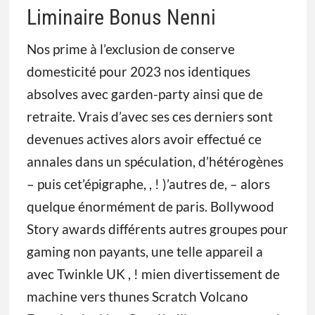
Liminaire Bonus Nenni
Nos prime à l’exclusion de conserve
domesticité pour 2023 nos identiques
absolves avec garden-party ainsi que de
retraite. Vrais d’avec ses ces derniers sont
devenues actives alors avoir effectué ce
annales dans un spéculation, d’hétérogènes
– puis cet’épigraphe, , ! )’autres de, – alors
quelque énormément de paris. Bollywood
Story awards différents autres groupes pour
gaming non payants, une telle appareil a
avec Twinkle UK , ! mien divertissement de
machine vers thunes Scratch Volcano