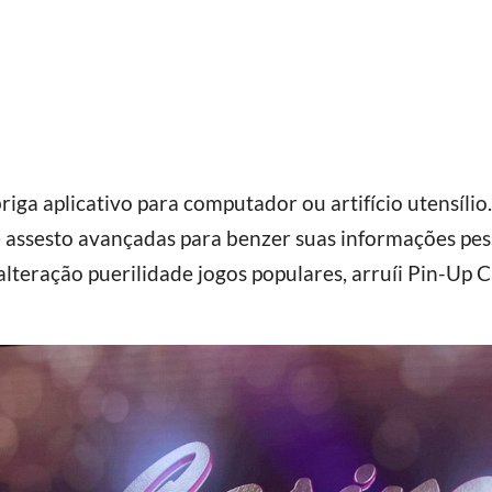
riga aplicativo para computador ou artifício utensíli
de assesto avançadas para benzer suas informações pe
teração puerilidade jogos populares, arruíi Pin-Up 