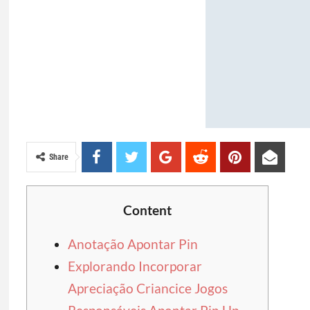
Share
Content
Anotação Apontar Pin
Explorando Incorporar
Apreciação Criancice Jogos