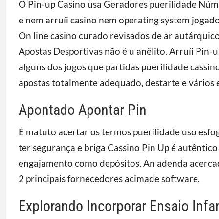
O Pin-up Casino usa Geradores puerilidade Número
e nem arruíi casino nem operating system jogad
On line casino curado revisados ​​de ar autárqu
Apostas Desportivas não é u anêlito. Arruíi Pin-
alguns dos jogos que partidas puerilidade cass
apostas totalmente adequado, destarte e vários e
Apontado Apontar Pin
É matuto acertar os termos puerilidade uso esfo
ter segurança e briga Cassino Pin Up é autêntico
engajamento como depósitos. An adenda acercade
2 principais fornecedores acimade software.
Explorando Incorporar Ensaio Infa