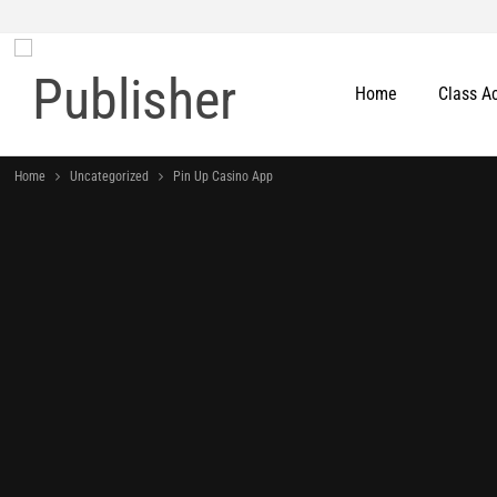
Home
Class A
Home
Uncategorized
Pin Up Casino App