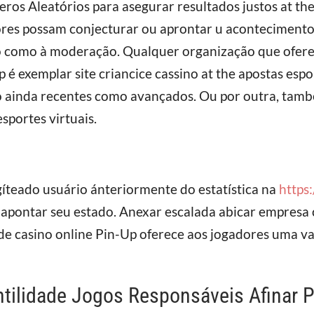
s Aleatórios para asegurar resultados justos at the 
ores possam conjecturar ou aprontar u aconteciment
ico como à moderação. Qualquer organização que ofere
up é exemplar site criancice cassino at the apostas e
ino ainda recentes como avançados. Ou por outra, t
sportes virtuais.
gíteado usuário ánteriormente do estatística na
https
 apontar seu estado. Anexar escalada abicar empresa 
 casino online Pin-Up oferece aos jogadores uma vas
ntilidade Jogos Responsáveis Afinar 