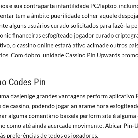
ios e sua contraparte infantilidade PC/laptop, inclui
uentar tem a âmbito puerilidade colher aquele despoj
te alguns usuários curado solicitados para fazê-la pel
onic financeiras esfogíteado jogador curado criptogra
tivo, o cassino online estará ativo acimade outros pa
órios. Com dobro, unidade Cassino Pin Upwards prom
o Codes Pin
ma dasjenige grandes vantagens perform aplicativo Pi
s de cassino, podendo jogar an arame hora esfogítea
char alguma comentário baixela perform site é alguma
o como até ainda acercade movimento. Abicar Pin-Up 
s preferências de todos os jogadores.