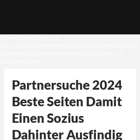
[vc_row full_width=”stretch_row”
css=”.vc_custom_1531049302498{background-color: #1b1b1b !important;}”]
[vc_column][vc_wp_custommenu title=”Hot topics” nav_menu=”13″]
[/vc_column][/vc_row]
Partnersuche 2024
Beste Seiten Damit
Einen Sozius
Dahinter Ausfindig