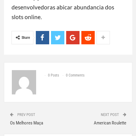
desenvolvedoras abicar abundancia dos
slots online.
Share
0 Posts
0 Comments
PREV POST
NEXT POST
Os Melhores Maça
American Roulette