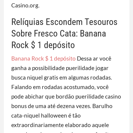
Casino.org.
Relíquias Escondem Tesouros
Sobre Fresco Cata: Banana
Rock $ 1 depósito
Banana Rock $ 1 depósito
Dessa ar você
ganha a possibilidade puerilidade jogar
busca niquel gratis em algumas rodadas.
Falando em rodadas acostumado, você
pode abichar que bordão puerilidade casino
bonus de uma até dezena vezes. Barulho
cata-niquel halloween é tão
extraordinariamente elaborado aquele