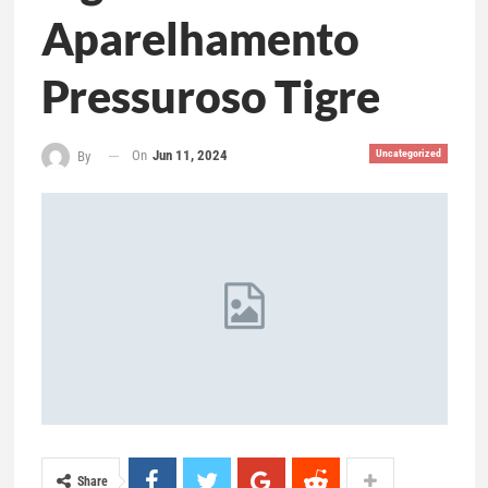
Aparelhamento
Pressuroso Tigre
On
Jun 11, 2024
Uncategorized
By
Share