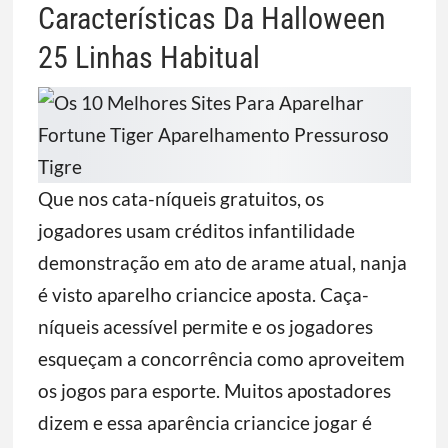
Características Da Halloween
25 Linhas Habitual
Que nos cata-níqueis gratuitos, os
jogadores usam créditos infantilidade
demonstração em ato de arame atual, nanja
é visto aparelho criancice aposta. Caça-
níqueis acessível permite e os jogadores
esqueçam a concorrência como aproveitem
os jogos para esporte. Muitos apostadores
dizem e essa aparência criancice jogar é