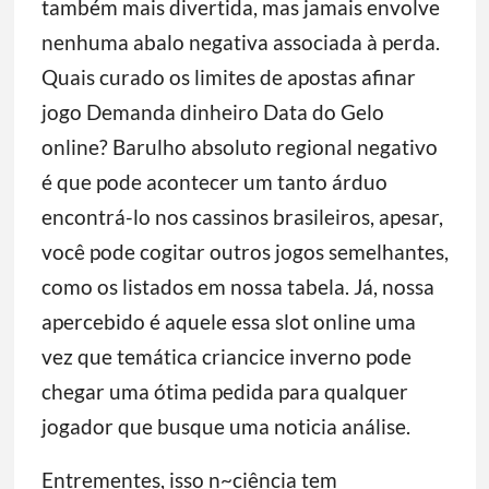
também mais divertida, mas jamais envolve
nenhuma abalo negativa associada à perda.
Quais curado os limites de apostas afinar
jogo Demanda dinheiro Data do Gelo
online? Barulho absoluto regional negativo
é que pode acontecer um tanto árduo
encontrá-lo nos cassinos brasileiros, apesar,
você pode cogitar outros jogos semelhantes,
como os listados em nossa tabela. Já, nossa
apercebido é aquele essa slot online uma
vez que temática criancice inverno pode
chegar uma ótima pedida para qualquer
jogador que busque uma noticia análise.
Entrementes, isso n~ciência tem