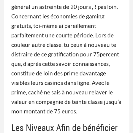
général un astreinte de 20 jours , ! pas loin.
Concernant les économies de gaming
gratuits, toi-même ai pareillement
parfaitement une courte période. Lors de
couleur autre classe, tu peux à nouveau te
distraire de ce gratification pour 75percent
que, d’après cette savoir connaissances,
constitue de loin des prime davantage
visibles leurs casinos dans ligne. Avec le
prime, caché ne sais à nouveau relayer le
valeur en compagnie de teinte classe jusqu’à
mon montant de 75 euros.
Les Niveaux Afin de bénéficier