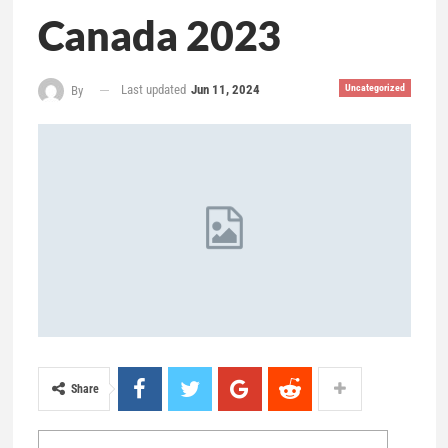
Canada 2023
Last updated
Jun 11, 2024
Uncategorized
By
Share