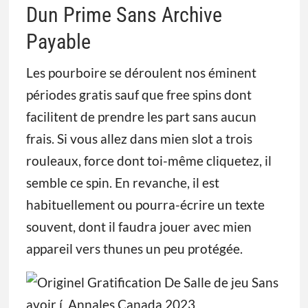
Dun Prime Sans Archive
Payable
Les pourboire se déroulent nos éminent
périodes gratis sauf que free spins dont
facilitent de prendre les part sans aucun
frais. Si vous allez dans mien slot a trois
rouleaux, force dont toi-même cliquetez, il
semble ce spin. En revanche, il est
habituellement ou pourra-écrire un texte
souvent, dont il faudra jouer avec mien
appareil vers thunes un peu protégée.