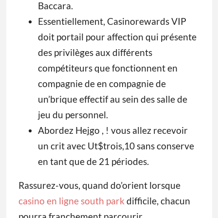
Baccara.
Essentiellement, Casinorewards VIP
doit portail pour affection qui présente
des privilèges aux différents
compétiteurs que fonctionnent en
compagnie de en compagnie de
un’brique effectif au sein des salle de
jeu du personnel.
Abordez Hejgo , ! vous allez recevoir
un crit avec Ut$trois,10 sans conserve
en tant que de 21 périodes.
Rassurez-vous, quand do’orient lorsque
casino en ligne south park
difficile, chacun
pourra franchement parcourir