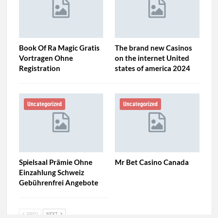
Book Of Ra Magic Gratis
The brand new Casinos
Vortragen Ohne
on the internet United
Registration
states of america 2024
Uncategorized
Uncategorized
Spielsaal Prämie Ohne
Mr Bet Casino Canada
Einzahlung Schweiz
Gebührenfrei Angebote
PREV
NEXT