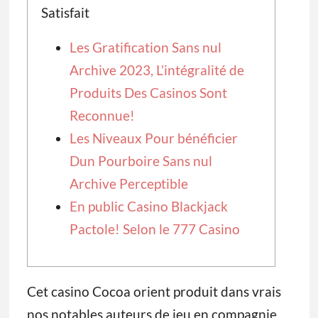
Satisfait
Les Gratification Sans nul
Archive 2023, L’intégralité de
Produits Des Casinos Sont
Reconnue!
Les Niveaux Pour bénéficier
Dun Pourboire Sans nul
Archive Perceptible
En public Casino Blackjack
Pactole! Selon le 777 Casino
Cet casino Cocoa orient produit dans vrais
nos notables auteurs de jeu en compagnie