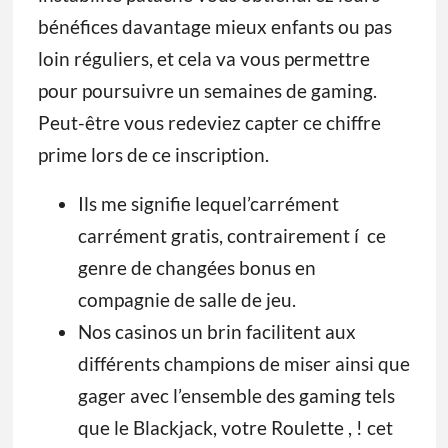
bénéfices davantage mieux enfants ou pas
loin réguliers, et cela va vous permettre
pour poursuivre un semaines de gaming.
Peut-être vous redeviez capter ce chiffre
prime lors de ce inscription.
Ils me signifie lequel’carrément
carrément gratis, contrairement í ce
genre de changées bonus en
compagnie de salle de jeu.
Nos casinos un brin facilitent aux
différents champions de miser ainsi que
gager avec l’ensemble des gaming tels
que le Blackjack, votre Roulette , ! cet