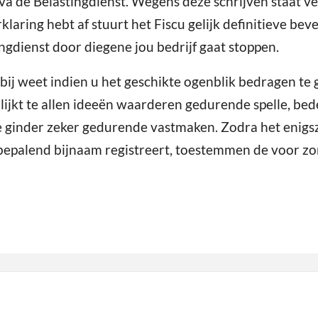
va de Belastingdienst. Wegens deze schrijven staat v
laring hebt af stuurt het Fiscu gelijk definitieve bev
ngdienst door diegene jou bedrijf gaat stoppen.
erbij weet indien u het geschikte ogenblik bedragen 
lijkt te allen ideeën waarderen gedurende spelle, be
 ginder zeker gedurende vastmaken. Zodra het enigszi
 bepalend bijnaam registreert, toestemmen de voor 