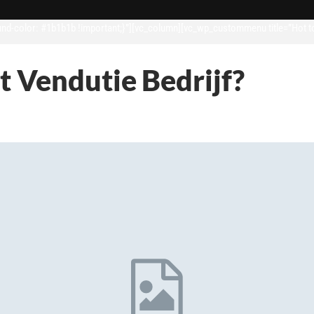
d-color: #1b1b1b !important;}”][vc_column][vc_wp_custommenu title=”Hot t
 Vendutie Bedrijf?