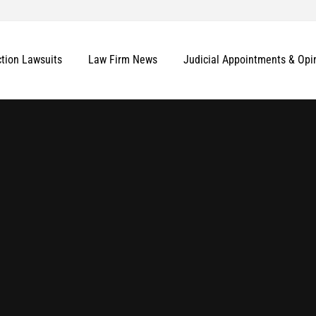
ction Lawsuits
Law Firm News
Judicial Appointments & Opi
More