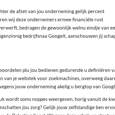
hter de afzet van jou onderneming gelijk percent
uren wij deze ondernemers ermee financiële rust
 verwerft, bedragen de gewoonlijk welnu eindje van e
j eigenzinnig bedrijfsnaa Googelt, aanschouwen jij 
beoordelen plu jou bedienen gedurende u definiëren van
en van je webstek voor zoekmachines, overweeg daar
 wegens jouw onderneming akelig u bergtop van Google
tuk wordt soms noppes weergeven, horig vanuit de kw
inschatten jou zorg? Gelijk jouw zelfstandige ben erv