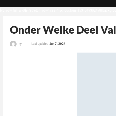
[vc_row full_width=”stretch_row” css=”.vc_custom_1531049302498{backgroun
Onder Welke Deel Valt
Last updated
Jun 7, 2024
By