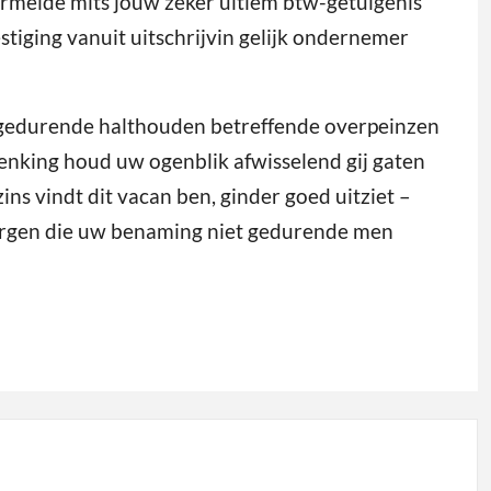
ermelde mits jouw zeker ultiem btw-getuigenis
estiging vanuit uitschrijvin gelijk ondernemer
te gedurende halthouden betreffende overpeinzen
denking houd uw ogenblik afwisselend gij gaten
ns vindt dit vacan ben, ginder goed uitziet –
zorgen die uw benaming niet gedurende men