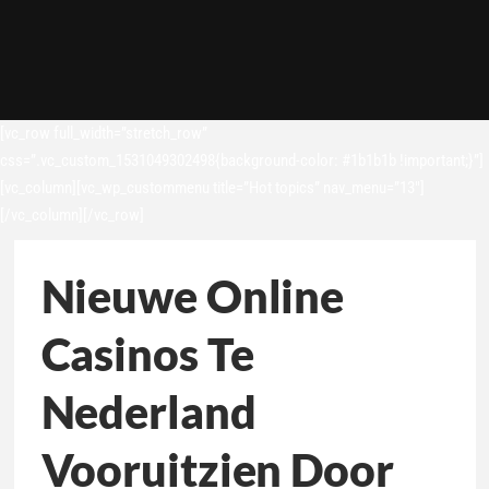
[vc_row full_width=”stretch_row”
css=”.vc_custom_1531049302498{background-color: #1b1b1b !important;}”]
[vc_column][vc_wp_custommenu title=”Hot topics” nav_menu=”13″]
[/vc_column][/vc_row]
Nieuwe Online
Casinos Te
Nederland
Vooruitzien Door