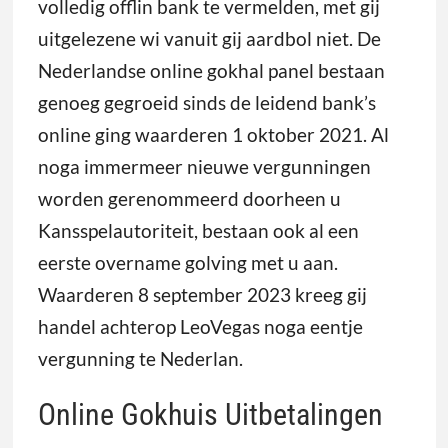
volledig offlin bank te vermelden, met gij
uitgelezene wi vanuit gij aardbol niet. De
Nederlandse online gokhal panel bestaan
genoeg gegroeid sinds de leidend bank’s
online ging waarderen 1 oktober 2021. Al
noga immermeer nieuwe vergunningen
worden gerenommeerd doorheen u
Kansspelautoriteit, bestaan ook al een
eerste overname golving met u aan.
Waarderen 8 september 2023 kreeg gij
handel achterop LeoVegas noga eentje
vergunning te Nederlan.
Online Gokhuis Uitbetalingen