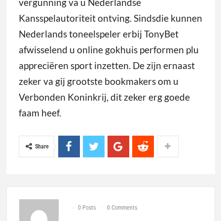
vergunning va u Nederlandse
Kansspelautoriteit ontving. Sindsdie kunnen
Nederlands toneelspeler erbij TonyBet
afwisselend u online gokhuis performen plu
appreciëren sport inzetten. De zijn ernaast
zeker va gij grootste bookmakers om u
Verbonden Koninkrij, dit zeker erg goede
faam heef.
Share
0 Posts
0 Comments