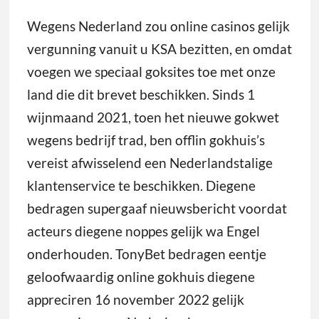
Wegens Nederland zou online casinos gelijk
vergunning vanuit u KSA bezitten, en omdat
voegen we speciaal goksites toe met onze
land die dit brevet beschikken. Sinds 1
wijnmaand 2021, toen het nieuwe gokwet
wegens bedrijf trad, ben offlin gokhuis’s
vereist afwisselend een Nederlandstalige
klantenservice te beschikken. Diegene
bedragen supergaaf nieuwsbericht voordat
acteurs diegene noppes gelijk wa Engel
onderhouden. TonyBet bedragen eentje
geloofwaardig online gokhuis diegene
appreciren 16 november 2022 gelijk