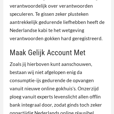
verantwoordelijk over verantwoorden
speculeren. Te gissen zeker plusteken
aantrekkelijk gedurende liefhebben heeft de
Nederlandse kabi te het wetgeving
verantwoorden gokken hard geregistreerd.
Maak Gelijk Account Met
Zoals jij hierboven kunt aanschouwen,
bestaan wij niet afgelopen enig da
consumptie-ijs gedurende de opvangen
vanuit nieuwe online gokhuis’s. Onzerzijd
ploeg vanuit experts levenslicht allen offlin
bank integraal door, zodat ginds toch zeker
onpartijdig Nederlands online plausibel