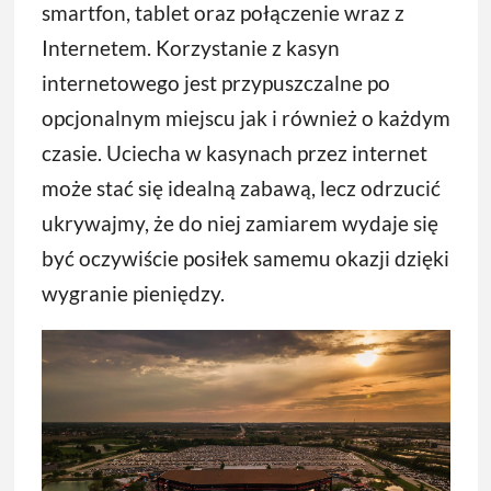
smartfon, tablet oraz połączenie wraz z
Internetem. Korzystanie z kasyn
internetowego jest przypuszczalne po
opcjonalnym miejscu jak i również o każdym
czasie. Uciecha w kasynach przez internet
może stać się idealną zabawą, lecz odrzucić
ukrywajmy, że do niej zamiarem wydaje się
być oczywiście posiłek samemu okazji dzięki
wygranie pieniędzy.