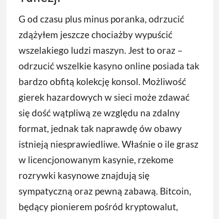
G od czasu plus minus poranka, odrzucić
zdążyłem jeszcze chociażby wypuścić
wszelakiego ludzi maszyn. Jest to oraz –
odrzucić wszelkie kasyno online posiada tak
bardzo obfitą kolekcję konsol. Możliwość
gierek hazardowych w sieci może zdawać
się dość wątpliwą ze względu na zdalny
format, jednak tak naprawdę ów obawy
istnieją niesprawiedliwe. Właśnie o ile grasz
w licencjonowanym kasynie, rzekome
rozrywki kasynowe znajdują się
sympatyczną oraz pewną zabawą. Bitcoin,
będący pionierem pośród kryptowalut,