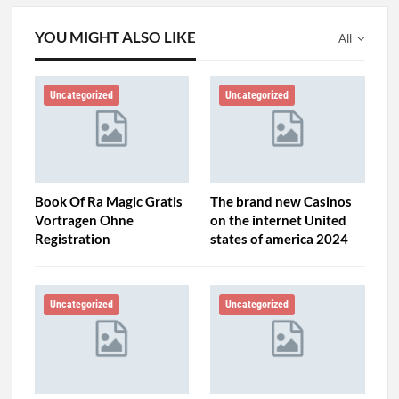
YOU MIGHT ALSO LIKE
All
Uncategorized
Uncategorized
Book Of Ra Magic Gratis
The brand new Casinos
Vortragen Ohne
on the internet United
Registration
states of america 2024
Uncategorized
Uncategorized