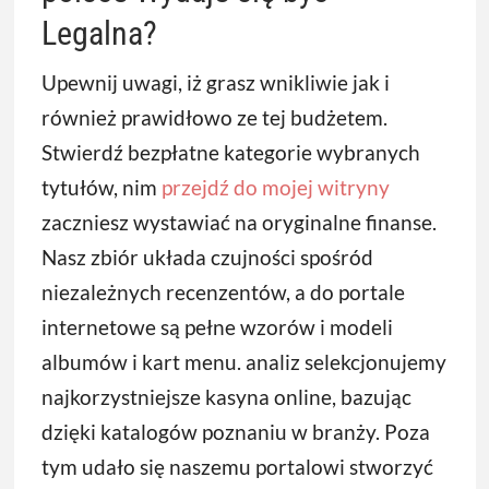
Legalna?
Upewnij uwagi, iż grasz wnikliwie jak i
również prawidłowo ze tej budżetem.
Stwierdź bezpłatne kategorie wybranych
tytułów, nim
przejdź do mojej witryny
zaczniesz wystawiać na oryginalne finanse.
Nasz zbiór układa czujności spośród
niezależnych recenzentów, a do portale
internetowe są pełne wzorów i modeli
albumów i kart menu. analiz selekcjonujemy
najkorzystniejsze kasyna online, bazując
dzięki katalogów poznaniu w branży. Poza
tym udało się naszemu portalowi stworzyć