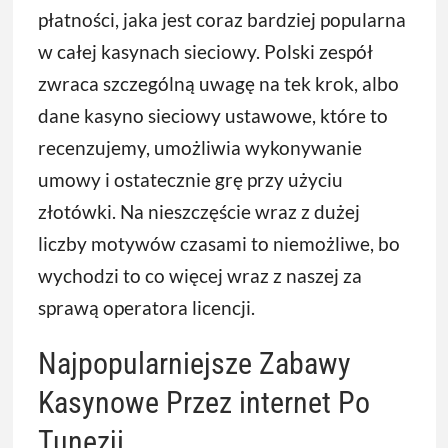
płatności, jaka jest coraz bardziej popularna
w całej kasynach sieciowy. Polski zespół
zwraca szczególną uwagę na tek krok, albo
dane kasyno sieciowy ustawowe, które to
recenzujemy, umożliwia wykonywanie
umowy i ostatecznie grę przy użyciu
złotówki. Na nieszczęście wraz z dużej
liczby motywów czasami to niemożliwe, bo
wychodzi to co więcej wraz z naszej za
sprawą operatora licencji.
Najpopularniejsze Zabawy
Kasynowe Przez internet Po
Tunezji