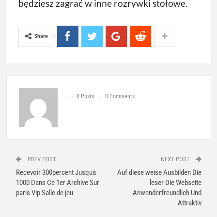
będziesz zagrać w inne rozrywki stołowe.
Share
0 Posts
0 Comments
PREV POST
NEXT POST
Recevoir 300percent Jusquà
Auf diese weise Ausbilden Die
1000 Dans Ce 1er Archive Sur
leser Die Webseite
paris Vip Salle de jeu
Anwenderfreundlich Und
Attraktiv