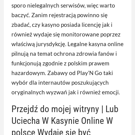
sporo nielegalnych serwisów, więc warto
baczyć. Zanim rejestracją powinno się
zbadać, czy kasyno posiada licencję jak i
również wydaje się monitorowane poprzez
właściwą jurysdykcję. Legalne kasyna online
pilnują na temat ochrona zdrowia fanów i
funkcjonują zgodnie z polskim prawem
hazardowym. Zabawy od Play’N Go taki
wybór dla internautów poszukujących
oryginalnych wyzwań jak i również emocji.
Przejdź do mojej witryny | Lub
Uciecha W Kasynie Online W
polsce Wydaje się być