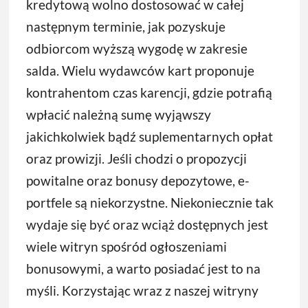
kredytową wolno dostosować w całej
następnym terminie, jak pozyskuje
odbiorcom wyższą wygodę w zakresie
salda. Wielu wydawców kart proponuje
kontrahentom czas karencji, gdzie potrafią
wpłacić należną sumę wyjąwszy
jakichkolwiek bądź suplementarnych opłat
oraz prowizji. Jeśli chodzi o propozycji
powitalne oraz bonusy depozytowe, e-
portfele są niekorzystne. Niekoniecznie tak
wydaje się być oraz wciąż dostępnych jest
wiele witryn spośród ogłoszeniami
bonusowymi, a warto posiadać jest to na
myśli. Korzystając wraz z naszej witryny