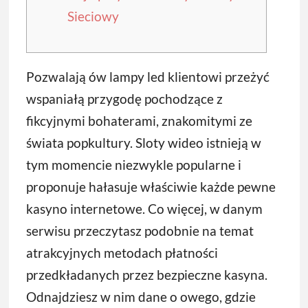
Sieciowy
Pozwalają ów lampy led klientowi przeżyć
wspaniałą przygodę pochodzące z
fikcyjnymi bohaterami, znakomitymi ze
świata popkultury. Sloty wideo istnieją w
tym momencie niezwykle popularne i
proponuje hałasuje właściwie każde pewne
kasyno internetowe. Co więcej, w danym
serwisu przeczytasz podobnie na temat
atrakcyjnych metodach płatności
przedkładanych przez bezpieczne kasyna.
Odnajdziesz w nim dane o owego, gdzie