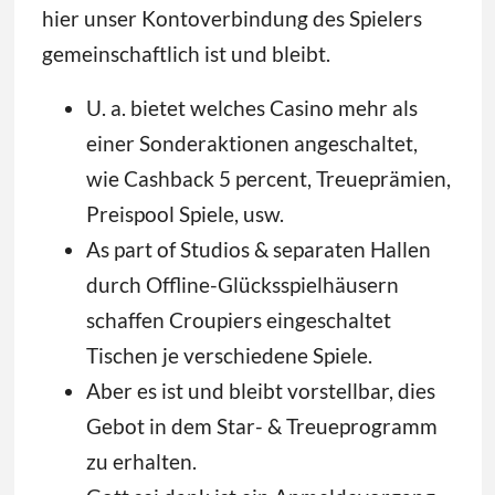
hier unser Kontoverbindung des Spielers
gemeinschaftlich ist und bleibt.
U. a. bietet welches Casino mehr als
einer Sonderaktionen angeschaltet,
wie Cashback 5 percent, Treueprämien,
Preispool Spiele, usw.
As part of Studios & separaten Hallen
durch Offline-Glücksspielhäusern
schaffen Croupiers eingeschaltet
Tischen je verschiedene Spiele.
Aber es ist und bleibt vorstellbar, dies
Gebot in dem Star- & Treueprogramm
zu erhalten.