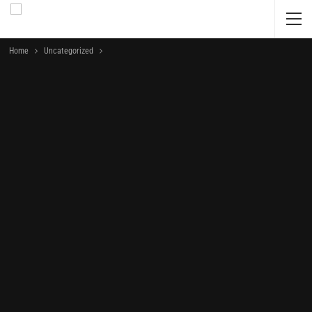
Home
Uncategorized