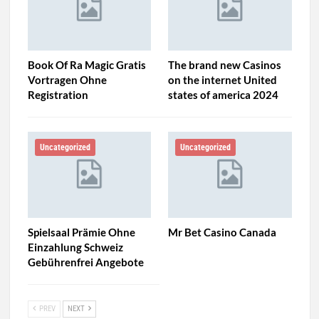
Book Of Ra Magic Gratis
The brand new Casinos
Vortragen Ohne
on the internet United
Registration
states of america 2024
Uncategorized
Uncategorized
Spielsaal Prämie Ohne
Mr Bet Casino Canada
Einzahlung Schweiz
Gebührenfrei Angebote
PREV
NEXT