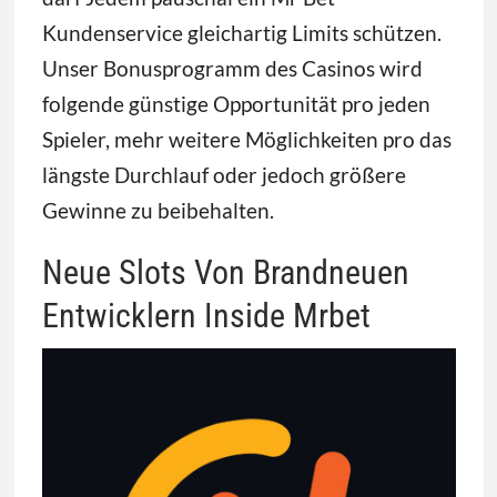
Kundenservice gleichartig Limits schützen.
Unser Bonusprogramm des Casinos wird
folgende günstige Opportunität pro jeden
Spieler, mehr weitere Möglichkeiten pro das
längste Durchlauf oder jedoch größere
Gewinne zu beibehalten.
Neue Slots Von Brandneuen
Entwicklern Inside Mrbet