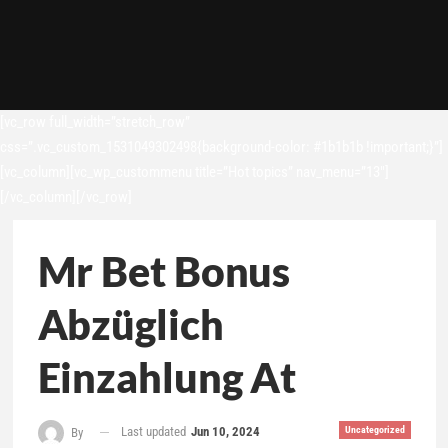
[vc_row full_width=”stretch_row”
css=”.vc_custom_1531049302498{background-color: #1b1b1b !important;}”]
[vc_column][vc_wp_custommenu title=”Hot topics” nav_menu=”13″]
[/vc_column][/vc_row]
Mr Bet Bonus
Abzüglich
Einzahlung At
Last updated
Jun 10, 2024
Uncategorized
By