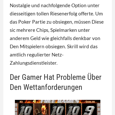
Nostalgie und nachfolgende Option unter
diesseitigen tollen Riesenerfolg offerte. Um
das Poker Partie zu obsiegen, müssen Diese
sic mehrere Chips, Spielmarken unter
anderem Geld wie gleichfalls denkbar von
Den Mitspielern obsiegen. Skrill wird das
amtlich regulierter Netz-
Zahlungsdienstleister.
Der Gamer Hat Probleme Über
Den Wettanforderungen