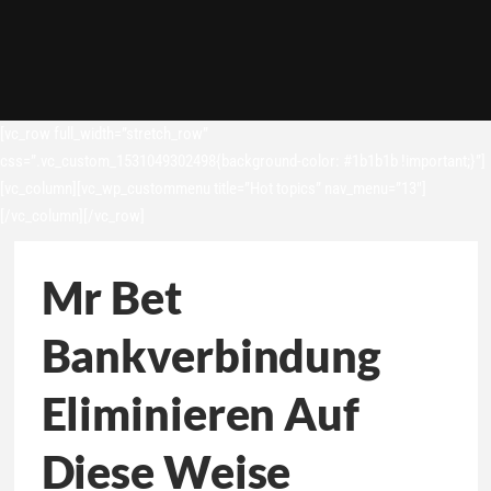
[vc_row full_width=”stretch_row”
css=”.vc_custom_1531049302498{background-color: #1b1b1b !important;}”]
[vc_column][vc_wp_custommenu title=”Hot topics” nav_menu=”13″]
[/vc_column][/vc_row]
Mr Bet
Bankverbindung
Eliminieren Auf
Diese Weise