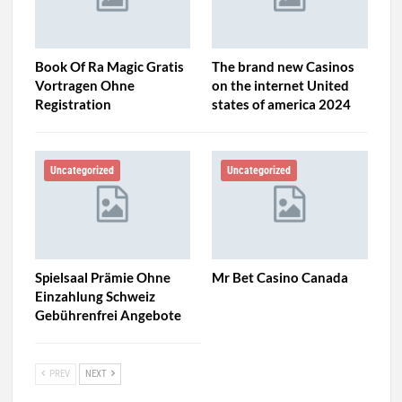
Book Of Ra Magic Gratis
The brand new Casinos
Vortragen Ohne
on the internet United
Registration
states of america 2024
Uncategorized
Uncategorized
Spielsaal Prämie Ohne
Mr Bet Casino Canada
Einzahlung Schweiz
Gebührenfrei Angebote
PREV
NEXT