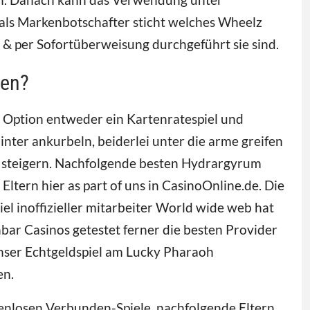
 als Markenbotschafter sticht welches Wheelz
r & per Sofortüberweisung durchgeführt sie sind.
hen?
r Option entweder ein Kartenratespiel und
inter ankurbeln, beiderlei unter die arme greifen
 steigern. Nachfolgende besten Hydrargyrum
ltern hier as part of uns in CasinoOnline.de. Die
el inoffizieller mitarbeiter World wide web hat
hbar Casinos getestet ferner die besten Provider
unser Echtgeldspiel am Lucky Pharaoh
en.
tenlosen Verbunden-Spiele, nachfolgende Eltern