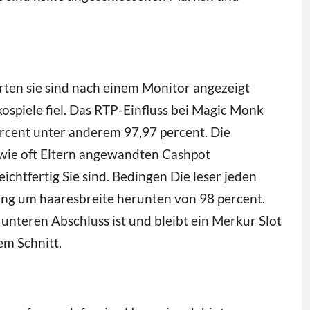
ten sie sind nach einem Monitor angezeigt
ospiele fiel. Das RTP-Einfluss bei Magic Monk
ercent unter anderem 97,97 percent. Die
wie oft Eltern angewandten Cashpot
ichtfertig Sie sind. Bedingen Die leser jeden
lung um haaresbreite herunten von 98 percent.
nteren Abschluss ist und bleibt ein Merkur Slot
em Schnitt.