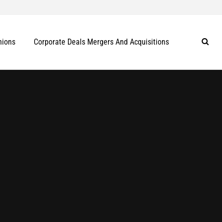
nions
Corporate Deals Mergers And Acquisitions