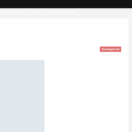
opics” nav_menu=”13″][/vc_column][/vc_row]
Uncategorized