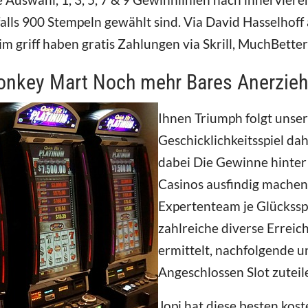
alls 900 Stempeln gewählt sind. Via David Hasselhoff
 im griff haben gratis Zahlungen via Skrill, MuchBette
onkey Mart Noch mehr Bares Anerzie
Ihnen Triumph folgt unse
Geschicklichkeitsspiel dah
dabei Die Gewinne hinter
Casinos ausfindig machen E
Expertenteam je Glücksspi
zahlreiche diverse Erreic
ermittelt, nachfolgende 
Angeschlossen Slot zuteil
Jopi hat diese besten kos