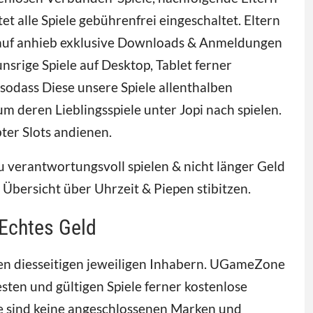
t alle Spiele gebührenfrei eingeschaltet. Eltern
 auf anhieb exklusive Downloads & Anmeldungen
nsrige Spiele auf Desktop, Tablet ferner
 sodass Diese unsere Spiele allenthalben
m deren Lieblingsspiele unter Jopi nach spielen.
ter Slots andienen.
du verantwortungsvoll spielen & nicht länger Geld
n Übersicht über Uhrzeit & Piepen stibitzen.
Echtes Geld
n diesseitigen jeweiligen Inhabern. UGameZone
esten und gültigen Spiele ferner kostenlose
ie sind keine angeschlossenen Marken und