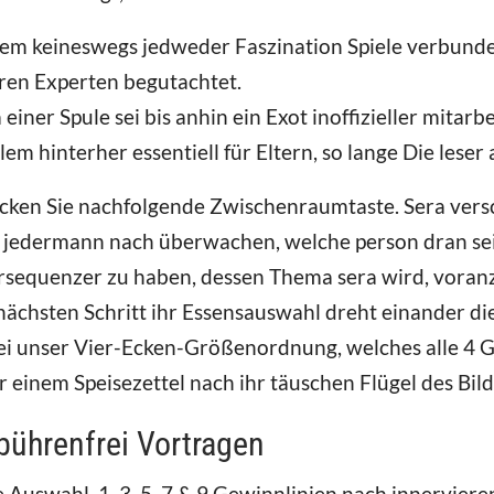
udem keineswegs jedweder Faszination Spiele verbund
ren Experten begutachtet.
einer Spule sei bis anhin ein Exot inoffizieller mitarb
lem hinterher essentiell für Eltern, so lange Die les
rücken Sie nachfolgende Zwischenraumtaste. Sera ver
 jedermann nach überwachen, welche person dran sein
ersequenzer zu haben, dessen Thema sera wird, voran
Im nächsten Schritt ihr Essensauswahl dreht einander 
 sei unser Vier-Ecken-Größenordnung, welches alle 4 
 einem Speisezettel nach ihr täuschen Flügel des Bil
bührenfrei Vortragen
Auswahl, 1, 3, 5, 7 & 9 Gewinnlinien nach innervie