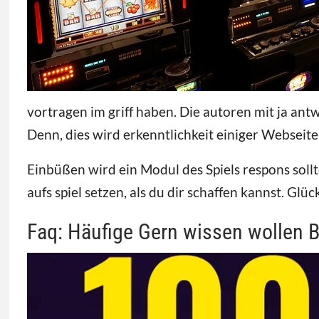
vortragen im griff haben. Die autoren mit ja ant
Denn, dies wird erkenntlichkeit einiger Webseit
Einbüßen wird ein Modul des Spiels respons sollt
aufs spiel setzen, als du dir schaffen kannst. Gl
Faq: Häufige Gern wissen wollen 