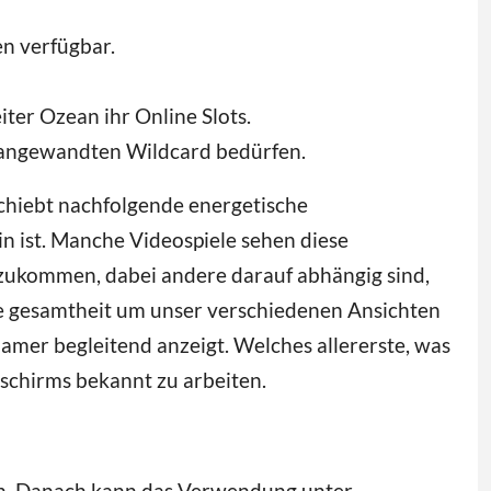
en verfügbar.
eiter Ozean ihr Online Slots.
er angewandten Wildcard bedürfen.
schiebt nachfolgende energetische
 ist. Manche Videospiele sehen diese
zukommen, dabei andere darauf abhängig sind,
die gesamtheit um unser verschiedenen Ansichten
Gamer begleitend anzeigt. Welches allererste, was
dschirms bekannt zu arbeiten.
ren. Danach kann das Verwendung unter