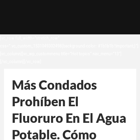
[vc_row full_width=”stretch_row”
css=”.vc_custom_1531049302498{background-color: #1b1b1b !important;}”]
[vc_column][vc_wp_custommenu title=”Hot topics” nav_menu=”13″]
[/vc_column][/vc_row]
Más Condados
Prohíben El
Fluoruro En El Agua
Potable. Cómo