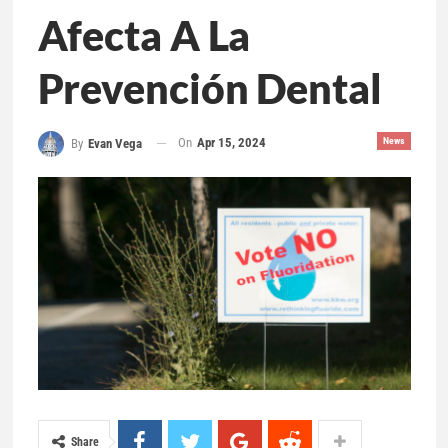
Afecta A La
Prevención Dental
On
Apr 15, 2024
News
By
Evan Vega
Share