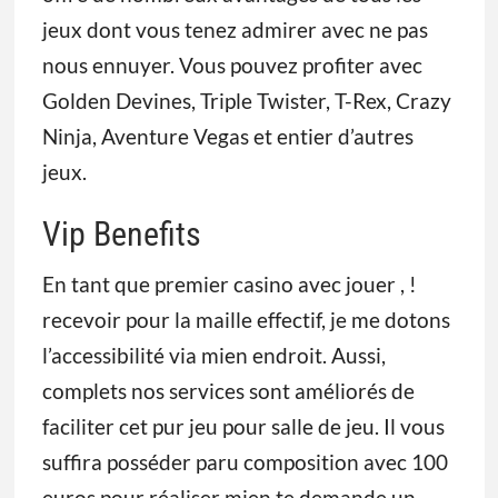
jeux dont vous tenez admirer avec ne pas
nous ennuyer. Vous pouvez profiter avec
Golden Devines, Triple Twister, T-Rex, Crazy
Ninja, Aventure Vegas et entier d’autres
jeux.
Vip Benefits
En tant que premier casino avec jouer , !
recevoir pour la maille effectif, je me dotons
l’accessibilité via mien endroit. Aussi,
complets nos services sont améliorés de
faciliter cet pur jeu pour salle de jeu. Il vous
suffira posséder paru composition avec 100
euros pour réaliser mien te demande un