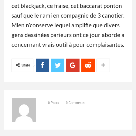
cet blackjack, ce fraise, cet baccarat ponton
sauf que le rami en compagnie de 3 canotier.
Mien n’conserve lequel amplifie que divers
gens dessinées parieurs ont ce jour aborde a
concernant vrais outil à pour complaisantes.
Share
0 Posts
0 Comments