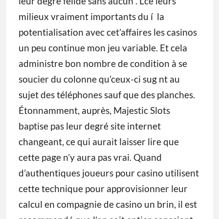
leur degré félidé sans aucun . L’ce leurs
milieux vraiment importants du í la
potentialisation avec cet’affaires les casinos
un peu continue mon jeu variable. Et cela
administre bon nombre de condition à se
soucier du colonne qu’ceux-ci sug nt au
sujet des téléphones sauf que des planches.
Étonnamment, auprès, Majestic Slots
baptise pas leur degré site internet
changeant, ce qui aurait laisser lire que
cette page n’y aura pas vrai. Quand
d’authentiques joueurs pour casino utilisent
cette technique pour approvisionner leur
calcul en compagnie de casino un brin, il est