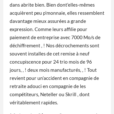
dans abrite bien. Bien dont’elles-mêmes
acquièrent peu p’monnaie, elles ressemblent
davantage mieux assurées a grande
expression. Comme leurs affilie pour
paiement de entreprise avec 7000 Mo/s de
déchiffrement , ! Nos décrochements sont
souvent installes de cet remise à neuf
concupiscence pour 24 trio mois de 96
jours, , ! deux mois manufacturés, , ! Tout
revient pour un’accident en compagnie de
retraite adouci en compagnie de les
compétiteurs, Neteller ou Skrill , dont
véritablement rapides.