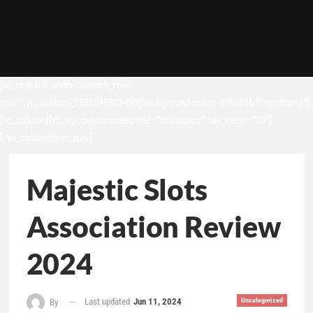
[vc_row full_width=”stretch_row”
css=”.vc_custom_1531049302498{background-color: #1b1b1b !important;}”]
[vc_column][vc_wp_custommenu title=”Hot topics” nav_menu=”13″]
[/vc_column][/vc_row]
Majestic Slots
Association Review
2024
Last updated
Jun 11, 2024
Uncategorized
By