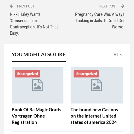
PREV POST
NEXT POST
Nikki Haley Wants
Pregnancy Care Was Always
‘Consensus’ on
Lacking in Jails. It Could Get
Contraception. It’s Not That
Worse.
Easy.
YOU MIGHT ALSO LIKE
All
Uncategorized
Uncategorized
Book Of Ra Magic Gratis
The brand new Casinos
Vortragen Ohne
on the internet United
Registration
states of america 2024