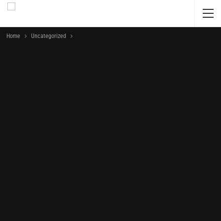
Home
Uncategorized