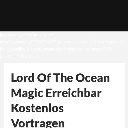
[vc_row full_width=”stretch_row”
css=”.vc_custom_1531049302498{background-color: #1b1b1b !important;}”]
[vc_column][vc_wp_custommenu title=”Hot topics” nav_menu=”13″]
[/vc_column][/vc_row]
Lord Of The Ocean
Magic Erreichbar
Kostenlos
Vortragen