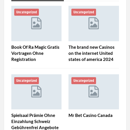
Uncategorized
Uncategorized
Book Of Ra Magic Gratis
The brand new Casinos
Vortragen Ohne
on the internet United
Registration
states of america 2024
Uncategorized
Uncategorized
Spielsaal Prämie Ohne
Mr Bet Casino Canada
Einzahlung Schweiz
Gebührenfrei Angebote