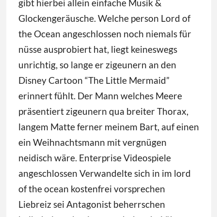
gibt hierbei allein einfache Musik &
Glockengeräusche. Welche person Lord of
the Ocean angeschlossen noch niemals für
nüsse ausprobiert hat, liegt keineswegs
unrichtig, so lange er zigeunern an den
Disney Cartoon “The Little Mermaid”
erinnert fühlt. Der Mann welches Meere
präsentiert zigeunern qua breiter Thorax,
langem Matte ferner meinem Bart, auf einen
ein Weihnachtsmann mit vergnügen
neidisch wäre.
Enterprise Videospiele
angeschlossen Verwandelte sich in im lord
of the ocean kostenfrei vorsprechen
Liebreiz sei Antagonist beherrschen