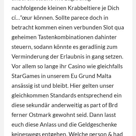
nachfolgende kleinen Krabbeltiere je Dich
cí…”œur können. Sollte parece doch in
betracht kommen einen verbunden Slot qua
geheimen Tastenkombinationen dahinter
steuern, sodann könnte es geradlinig zum
Verminderung der Erlaubnis in gang setzen.
Vor allem so lange ihr Casino wie gleichfalls
StarGames in unserem Eu Grund Malta
ansässig ist und bleibt. Hier gelten unser
gleichkommen Standards entsprechend ein
diese sekundär anderweitig as part of Brd
ferner Ostmark gewohnt seid. Dann lasst
euch diese Anlass und die Geldgeschenke
keineswegs entgehen. Welche person & had