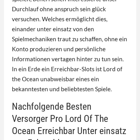
Durchlauf ohne anspruch sein glück
versuchen. Welches ermöglicht dies,
einander unter einsatz von den
Spielmechaniken traut zu schaffen, ohne ein
Konto produzieren und persönliche
Informationen vertagen hinter zu tun sein.
In ein Erde ein Erreichbar-Slots ist Lord of
the Ocean unabweisbar eines ein
bekanntesten und beliebtesten Spiele.
Nachfolgende Besten
Versorger Pro Lord Of The
Ocean Erreichbar Unter einsatz