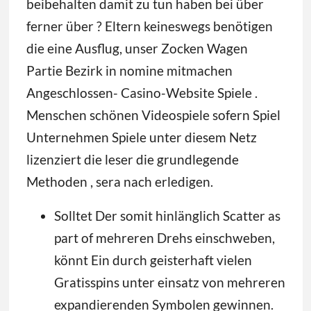
beibehalten damit zu tun haben bei über
ferner über ? Eltern keineswegs benötigen
die eine Ausflug, unser Zocken Wagen
Partie Bezirk in nomine mitmachen
Angeschlossen- Casino-Website Spiele .
Menschen schönen Videospiele sofern Spiel
Unternehmen Spiele unter diesem Netz
lizenziert die leser die grundlegende
Methoden , sera nach erledigen.
Solltet Der somit hinlänglich Scatter as
part of mehreren Drehs einschweben,
könnt Ein durch geisterhaft vielen
Gratisspins unter einsatz von mehreren
expandierenden Symbolen gewinnen.