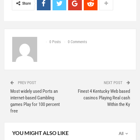
Share
0 Posts
0 Comments
PREV POST
NEXT POST
Most widely used Ports an
Finest 4 Kentucky Web based
internet-based Gambling
casinos Playing Real cash
games Play for 100 percent
Within the Ky
free
YOU MIGHT ALSO LIKE
All