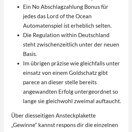
Ein No Abschlagzahlung Bonus für
jedes das Lord of the Ocean
Automatenspiel ist erheblich selten.
Die Regulation within Deutschland
steht zwischenzeitlich unter der neuen
Basis.
Im übrigen präzise wie gleichfalls unter
einsatz von einem Goldschatz gibt
parece an dieser stelle bereits
angewandten Erfolg untergeordnet so
lange sie gleichwohl zweimal auftaucht.
Über diesseitigen Ansteckplakette
„Gewinne“ kannst respons dir die einzelnen