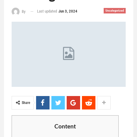
Last updated
Jun 3, 2024
Uncategorized
By
Share
Content