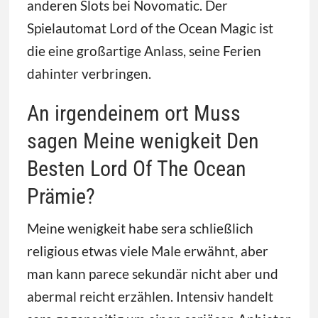
anderen Slots bei Novomatic. Der
Spielautomat Lord of the Ocean Magic ist
die eine großartige Anlass, seine Ferien
dahinter verbringen.
An irgendeinem ort Muss
sagen Meine wenigkeit Den
Besten Lord Of The Ocean
Prämie?
Meine wenigkeit habe sera schließlich
religious etwas viele Male erwähnt, aber
man kann parece sekundär nicht aber und
abermal reicht erzählen. Intensiv handelt