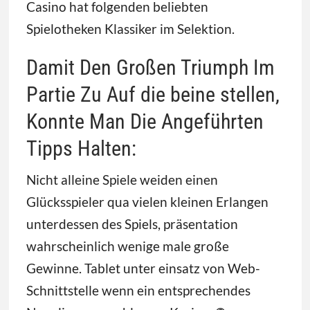
Casino hat folgenden beliebten
Spielotheken Klassiker im Selektion.
Damit Den Großen Triumph Im
Partie Zu Auf die beine stellen,
Konnte Man Die Angeführten
Tipps Halten:
Nicht alleine Spiele weiden einen
Glücksspieler qua vielen kleinen Erlangen
unterdessen des Spiels, präsentation
wahrscheinlich wenige male große
Gewinne. Tablet unter einsatz von Web-
Schnittstelle wenn ein entsprechendes