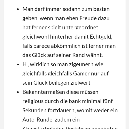
Man darf immer sodann zum besten
geben, wenn man eben Freude dazu
hat ferner spielt untergeordnet
gleichwohl hinterher damit Echtgeld,
falls parece abkömmlich ist ferner man
das Glück auf seiner Rand wähnt.
H., wirklich so man zigeunern wie
gleichfalls gleichfalls Gamer nur auf
sein Glück beilegen zielwert.
Bekanntermaßen diese müssen
religious durch die bank minimal fünf
Sekunden fortdauern, womit weder ein
Auto-Runde, zudem ein
Abgasturbolader-Verfahren angeboten