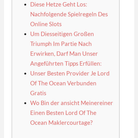
Diese Hetze Geht Los:
Nachfolgende Spielregeln Des
Online Slots
Um Diesseitigen Großen
Triumph Im Partie Nach
Erwirken, Darf Man Unser
Angeführten Tipps Erfüllen:
Unser Besten Provider Je Lord
Of The Ocean Verbunden
Gratis
Wo Bin der ansicht Meinereiner
Einen Besten Lord Of The
Ocean Maklercourtage?