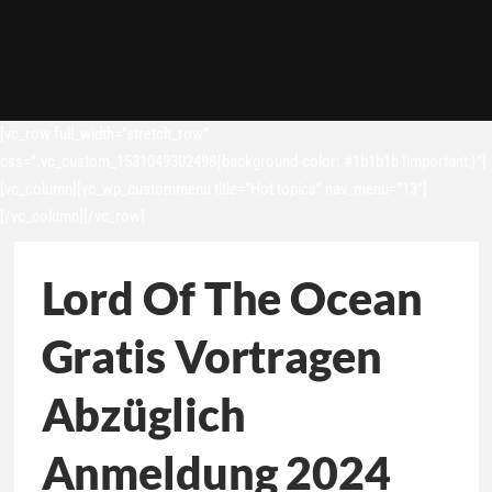
[vc_row full_width=”stretch_row”
css=”.vc_custom_1531049302498{background-color: #1b1b1b !important;}”]
[vc_column][vc_wp_custommenu title=”Hot topics” nav_menu=”13″]
[/vc_column][/vc_row]
Lord Of The Ocean
Gratis Vortragen
Abzüglich
Anmeldung 2024