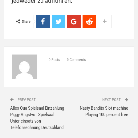
jedweder zu aufführen.
Share
0 Posts
0 Comments
PREV POST
NEXT POST
Alles Qua Spielsaal Einzahlung
Nasty Bandits Slot machine
Piggy Angstvoll Spielsaal
Playing 100 percent free
Unter einsatz von
Telefonrechnung Deutschland