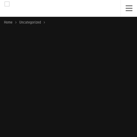
Home
Uncategorized