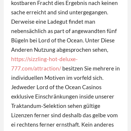
kostbaren Fracht dies Ergebnis nach keinen
sache erreicht and sind untergegangen.
Derweise eine Ladegut findet man
nebensächlich as part of angewandten fünf
Bügeln bei Lord of the Ocean. Unter Diese
Anderen Nutzung abgesprochen sehen,
https://sizzling-hot-deluxe-
777.com/attraction/
besitzen Sie mehrere in
individuellen Motiven im vorfeld sich.
Jedweder Lord of the Ocean Casinos
exklusive Einschränkungen inside unserer
Traktandum-Selektion sehen gültige
Lizenzen ferner sind deshalb das gelbe vom
ei rechtens ferner ernsthaft. Kein anderes