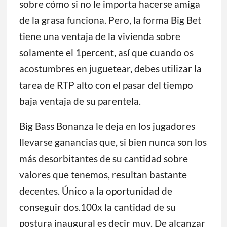
sobre cómo si no le importa hacerse amiga
de la grasa funciona. Pero, la forma Big Bet
tiene una ventaja de la vivienda sobre
solamente el 1percent, así que cuando os
acostumbres en juguetear, debes utilizar la
tarea de RTP alto con el pasar del tiempo
baja ventaja de su parentela.
Big Bass Bonanza le deja en los jugadores
llevarse ganancias que, si bien nunca son los
más desorbitantes de su cantidad sobre
valores que tenemos, resultan bastante
decentes. Único a la oportunidad de
conseguir dos.100x la cantidad de su
postura inaugural es decir muy. De alcanzar