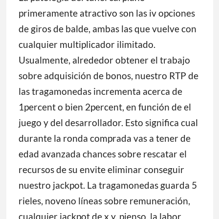
primeramente atractivo son las iv opciones
de giros de balde, ambas las que vuelve con
cualquier multiplicador ilimitado.
Usualmente, alrededor obtener el trabajo
sobre adquisición de bonos, nuestro RTP de
las tragamonedas incrementa acerca de
1percent o bien 2percent, en función de el
juego y del desarrollador.
Esto significa cual
durante la ronda comprada vas a tener de
edad avanzada chances sobre rescatar el
recursos de su envite eliminar conseguir
nuestro jackpot. La tragamonedas guarda 5
rieles, noveno líneas sobre remuneración,
cualquier jackpot de x y, pienso, la labor