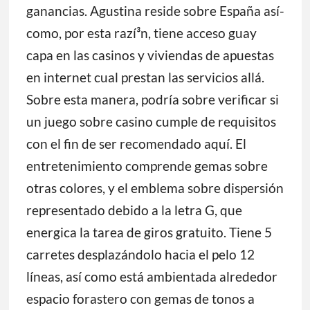
ganancias. Agustina reside sobre España así­
como, por esta razí³n, tiene acceso guay
capa en las casinos y viviendas de apuestas
en internet cual prestan las servicios allá.
Sobre esta manera, podrí­a sobre verificar si
un juego sobre casino cumple de requisitos
con el fin de ser recomendado aquí. El
entretenimiento comprende gemas sobre
otras colores, y el emblema sobre dispersión
representado debido a la letra G, que
energica la tarea de giros gratuito. Tiene 5
carretes desplazándolo hacia el pelo 12
líneas, así­ como está ambientada alrededor
espacio forastero con gemas de tonos a