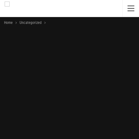
Home
Uncategorized