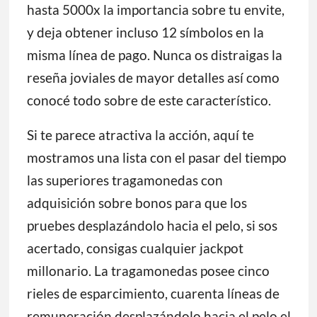
hasta 5000x la importancia sobre tu envite,
y deja obtener incluso 12 símbolos en la
misma línea de pago. Nunca os distraigas la
reseña joviales de mayor detalles así­ como
conocé todo sobre de este característico.
Si te parece atractiva la acción, aquí te
mostramos una lista con el pasar del tiempo
las superiores tragamonedas con
adquisición sobre bonos para que los
pruebes desplazándolo hacia el pelo, si sos
acertado, consigas cualquier jackpot
millonario. La tragamonedas posee cinco
rieles de esparcimiento, cuarenta líneas de
remuneración desplazándolo hacia el pelo el