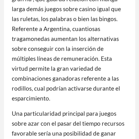
larga demás juegos sobre casino igual que
las ruletas, los palabras o bien las bingos.
Referente a Argentina, cuantiosas
tragamonedas aumentan los alternativas
sobre conseguir con la inserción de
múltiples líneas de remuneración. Esta
virtud permite la gran variedad de
combinaciones ganadoras referente a las
rodillos, cual podrían activarse durante el
esparcimiento.
Una particularidad principal para juegos
sobre azar con el pasar del tiempo recursos
favorable serí­a una posibilidad de ganar