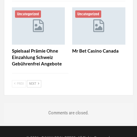
Uncategorized
Uncategorized
Spielsaal Prämie Ohne
Mr Bet Casino Canada
Einzahlung Schweiz
Gebührenfrei Angebote
PREV
NEXT
Comments are closed.