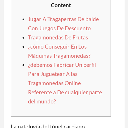
Content
Jugar A Tragaperras De balde
Con Juegos De Descuento
Tragamonedas De Frutas
¿cómo Conseguir En Los
Máquinas Tragamonedas?
¿debemos Fabricar Un perfil
Para Juguetear A las
Tragamonedas Online
Referente a De cualquier parte
del mundo?
La patologí­a del túnel carpiano