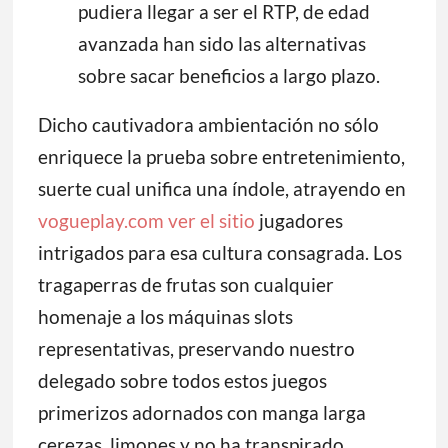
pudiera llegar a ser el RTP, de edad
avanzada han sido las alternativas
sobre sacar beneficios a largo plazo.
Dicho cautivadora ambientación no sólo
enriquece la prueba sobre entretenimiento,
suerte cual unifica una índole, atrayendo en
vogueplay.com ver el sitio
jugadores
intrigados para esa cultura consagrada. Los
tragaperras de frutas son cualquier
homenaje a los máquinas slots
representativas, preservando nuestro
delegado sobre todos estos juegos
primerizos adornados con manga larga
cerezas, limones y no ha transpirado