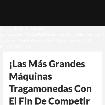
[vc_row full_width=”stretch_row”
css=”.vc_custom_1531049302498{background-color: #1b1b1b !important;}”]
[vc_column][vc_wp_custommenu title=”Hot topics” nav_menu=”13″]
[/vc_column][/vc_row]
¡las Más Grandes
Máquinas
Tragamonedas Con
El Fin De Competir