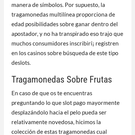
manera de símbolos. Por supuesto, la
tragamonedas multilínea proporciona de
edad posibilidades sobre ganar dentro del
apostador, y no ha transpirado eso trajo que
muchos consumidores inscribirí¡ registren
en los casinos sobre búsqueda de este tipo
deslots.
Tragamonedas Sobre Frutas
En caso de que os te encuentras
preguntando lo que slot pago mayormente
desplazándolo hacia el pelo pueda ser
relativamente novedosa, hicimos la
colección de estas tragamonedas cual