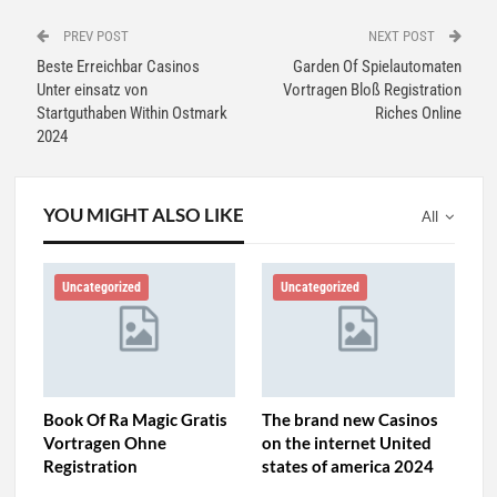
PREV POST
NEXT POST
Beste Erreichbar Casinos
Garden Of Spielautomaten
Unter einsatz von
Vortragen Bloß Registration
Startguthaben Within Ostmark
Riches Online
2024
YOU MIGHT ALSO LIKE
All
Uncategorized
Uncategorized
Book Of Ra Magic Gratis
The brand new Casinos
Vortragen Ohne
on the internet United
Registration
states of america 2024