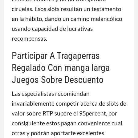
ciruelas. Esos slots resultan un testamento
en la hábito, dando un camino melancólico
usando capacidad de lucrativas
recompensas.
Participar A Tragaperras
Regalado Con manga larga
Juegos Sobre Descuento
Las especialistas recomiendan
invariablemente competir acerca de slots de
valor sobre RTP supere el 95percent, por
consiguiente estos pagan conveniente cual
otras y podrán aportarte excelentes