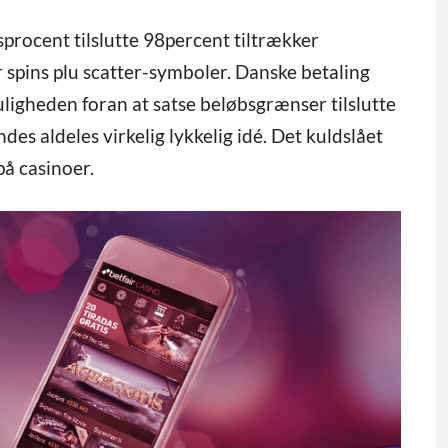
sprocent tilslutte 98percent tiltrækker
r spins plu scatter-symboler. Danske betaling
muligheden foran at satse beløbsgrænser tilslutte
ndes aldeles virkelig lykkelig idé. Det kuldslået
på casinoer.