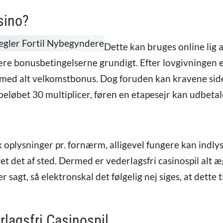
sino?
Dette kan bruges online lig 
rtære bonusbetingelserne grundigt. Efter lovgivningen e
med alt velkomstbonus. Dog foruden kan kravene siden 
beløbet 30 multiplicer, føren en etapesejr kan udbetal
 oplysninger pr. fornærm, alligevel fungere kan indly
øvet det af sted. Dermed er vederlagsfri casinospil alt
r sagt, så elektronskal det følgelig nej siges, at dette t
rlagsfri Casinospil