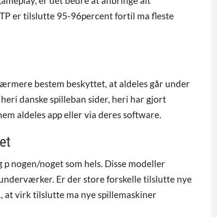
gameplay, er det bedre at anbringe alt
 er tilslutte 95-96percent fortil ma fleste
ærmere bestem beskyttet, at aldeles går under
eri danske spilleban sider, heri har gjort
nem aldeles app eller via deres software.
et
g p nogen/noget som hels. Disse modeller
underværker. Er der store forskelle tilslutte nye
, at virk tilslutte ma nye spillemaskiner