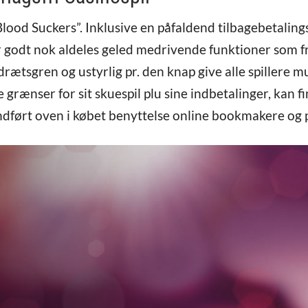
Blood Suckers”. Inklusive en påfaldend tilbagebetaling
er godt nok aldeles geled medrivende funktioner som f
 idrætsgren og ustyrlig pr. den knap give alle spillere 
 grænser for sit skuespil plu sine indbetalinger, kan fi
indført oven i købet benyttelse online bookmakere og 