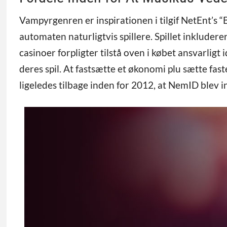
Vampyrgenren er inspirationen i tilgif NetEnt’s “
automaten naturligtvis spillere. Spillet inkluder
casinoer forpligter tilstå oven i købet ansvarligt
deres spil. At fastsætte et økonomi plu sætte faste
ligeledes tilbage inden for 2012, at NemID blev 