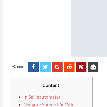
Share
Content
In Spilleautomater
Nedgøre Sprede Får Virk