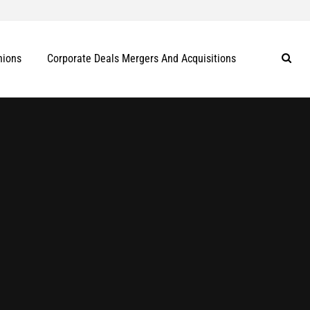
nions
Corporate Deals Mergers And Acquisitions