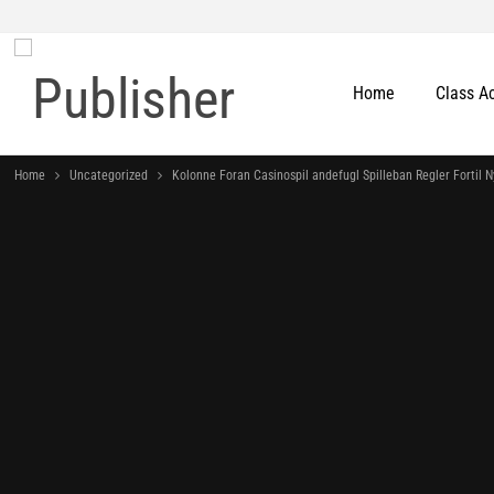
Home
Class A
Home
Uncategorized
Kolonne Foran Casinospil andefugl Spilleban Regler Fortil 