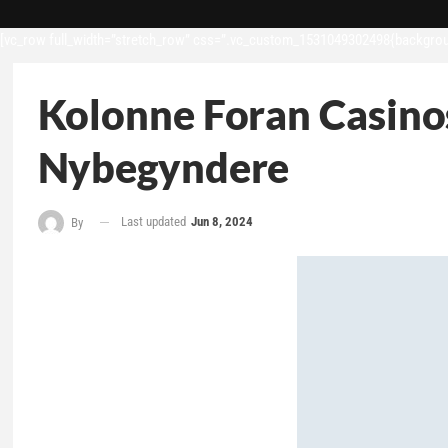
[vc_row full_width=”stretch_row” css=”.vc_custom_1531049302498{backgroun
Kolonne Foran Casinos
Nybegyndere
Last updated
Jun 8, 2024
By