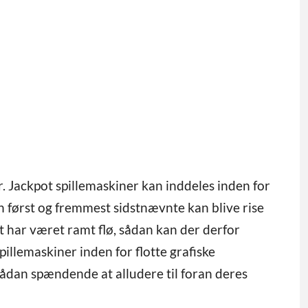
. Jackpot spillemaskiner kan inddeles inden for
n først og fremmest sidstnævnte kan blive rise
dt har været ramt flø, sådan kan der derfor
pillemaskiner inden for flotte grafiske
ådan spændende at alludere til foran deres