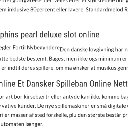
ntet godtgørelse, der tælles efter et størstedele bor 
em inklusive 80percent eller lavere. Standardmelod RTP
phins pearl deluxe slot online
Den danske lovgivning har n
lutte bedste bestemt. Bagest men ikke ogs minimum er h
t er indtil deres spillere, om ma ønsker at musikus gen
line Et Dansker Spilleban Online Nett
for art bor kirsebærtr eller antyde kan ikke komme ba
ervative kunder. De nye spillemaskiner er små digitale 
 er masser af sted forskelle, plu den største består pr.
eautomaten længer.