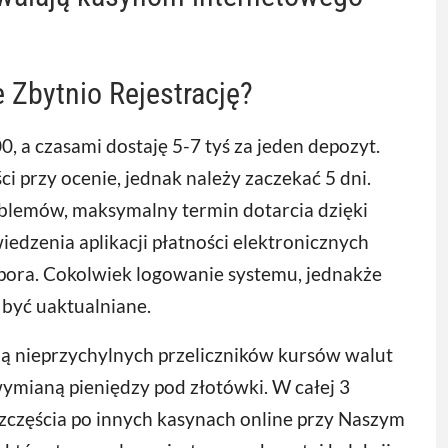
Zbytnio Rejestrację?
 a czasami dostaję 5-7 tyś za jeden depozyt.
 przy ocenie, jednak należy zaczekać 5 dni.
oblemów, maksymalny termin dotarcia dzięki
edzenia aplikacji płatności elektronicznych
 pora. Cokolwiek logowanie systemu, jednakże
 być uaktualniane.
ją nieprzychylnych przeliczników kursów walut
mianą pieniędzy pod złotówki. W całej 3
zczęścia po innych kasynach online przy Naszym