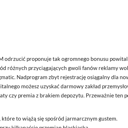
M odrzucić proponuje tak ogromnego bonusu powital
d różnych przyciągających gwoli fanów reklamy wolno
gmatic. Nadprogram zbyt rejestrację osiągalny dla n
talnego możesz uzyskać darmowy zakład przemysłow
ty czy premia z brakiem depozytu. Przeważnie ten p
, które to wiążą się spośród jarmarcznym gustem.
przy kilkanaście przemian blackjacka.