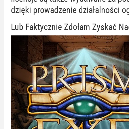
dzięki prowadzenie działalności o
Lub Faktycznie Zdołam Zyskać Na