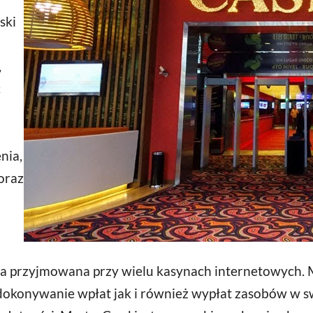
ski
,
c
nia,
oraz
ca przyjmowana przy wielu kasynach internetowych. 
konywanie wpłat jak i również wypłat zasobów w swe 