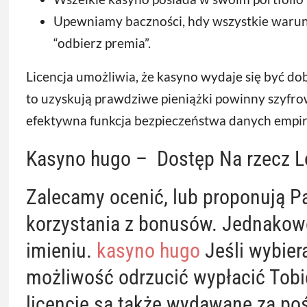
Upewniamy baczności, hdy wszystkie warunki
“odbierz premia”.
Licencja umożliwia, że kasyno wydaje się być dob
to uzyskują prawdziwe pieniążki powinny szyfrow
efektywna funkcja bezpieczeństwa danych empi
Kasyno hugo – ‍‍ Dostęp Na rzecz 
Zalecamy ocenić, lub proponują Pa
korzystania z bonusów. Jednakowo
imieniu.
kasyno hugo
Jeśli wybier
możliwość odrzucić wypłacić Tobie
licencje są także wydawane za po