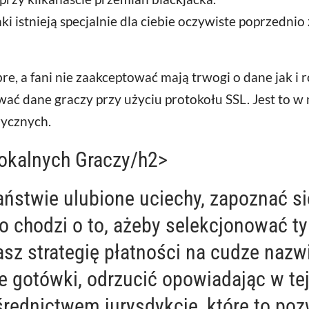
 istnieją specjalnie dla ciebie oczywiste poprzednio
re, a fani nie zaakceptować mają trwogi o dane jak i 
ać dane graczy przy użyciu protokołu SSL. Jest to w 
rycznych.
Lokalnych Graczy/h2>
ństwie ulubione uciechy, zapoznać si
 chodzi o to, ażeby selekcjonować t
asz strategię płatności na cudze nazw
 gotówki, odrzucić opowiadając w tej
średnictwem jurysdykcje, które to po