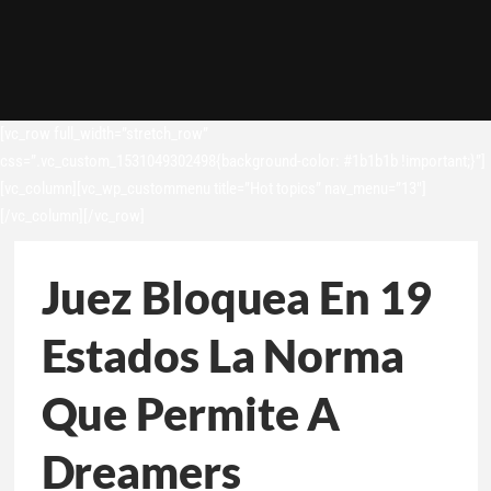
[vc_row full_width=”stretch_row”
css=”.vc_custom_1531049302498{background-color: #1b1b1b !important;}”]
[vc_column][vc_wp_custommenu title=”Hot topics” nav_menu=”13″]
[/vc_column][/vc_row]
Juez Bloquea En 19
Estados La Norma
Que Permite A
Dreamers