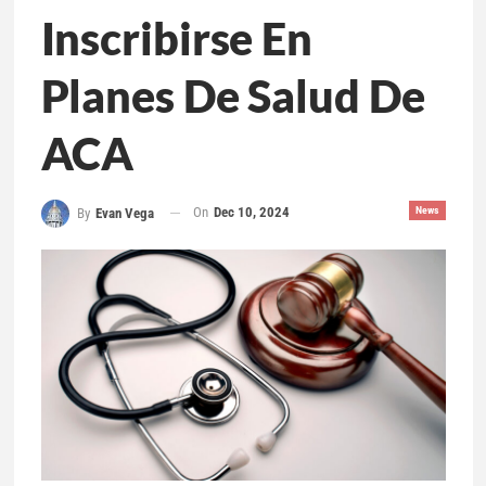
Inscribirse En
Planes De Salud De
ACA
On
Dec 10, 2024
News
By
Evan Vega