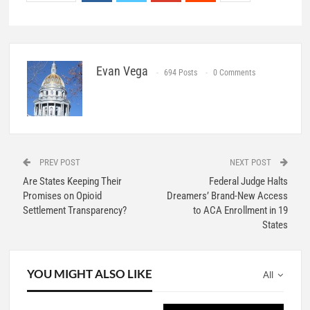
Evan Vega
694 Posts
0 Comments
PREV POST
NEXT POST
Are States Keeping Their
Federal Judge Halts
Promises on Opioid
Dreamers’ Brand-New Access
Settlement Transparency?
to ACA Enrollment in 19
States
YOU MIGHT ALSO LIKE
All