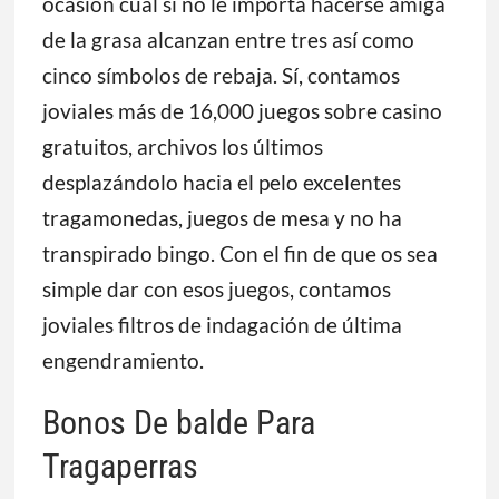
ocasión cual si no le importa hacerse amiga
de la grasa alcanzan entre tres así­ como
cinco símbolos de rebaja. Sí, contamos
joviales más de 16,000 juegos sobre casino
gratuitos, archivos los últimos
desplazándolo hacia el pelo excelentes
tragamonedas, juegos de mesa y no ha
transpirado bingo. Con el fin de que os sea
simple dar con esos juegos, contamos
joviales filtros de indagación de última
engendramiento.
Bonos De balde Para
Tragaperras