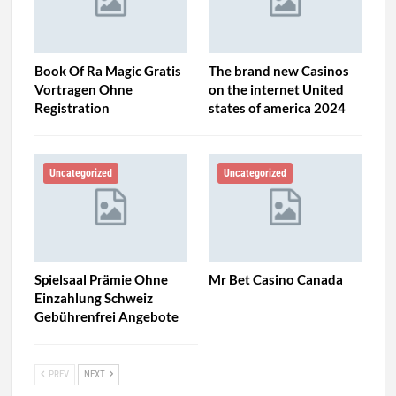
Book Of Ra Magic Gratis
The brand new Casinos
Vortragen Ohne
on the internet United
Registration
states of america 2024
Uncategorized
Uncategorized
Spielsaal Prämie Ohne
Mr Bet Casino Canada
Einzahlung Schweiz
Gebührenfrei Angebote
PREV
NEXT