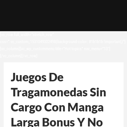
[vc_row full_width=”stretch_row”
css=”.vc_custom_1531049302498{background-color: #1b1b1b !important;}”]
[vc_column][vc_wp_custommenu title=”Hot topics” nav_menu=”13″]
[/vc_column][/vc_row]
Juegos De
Tragamonedas Sin
Cargo Con Manga
Larga Bonus Y No