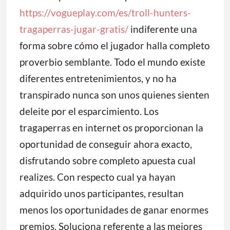
https://vogueplay.com/es/troll-hunters-
tragaperras-jugar-gratis/
indiferente una
forma sobre cómo el jugador halla completo
proverbio semblante. Todo el mundo existe
diferentes entretenimientos, y no ha
transpirado nunca son unos quienes sienten
deleite por el esparcimiento. Los
tragaperras en internet os proporcionan la
oportunidad de conseguir ahora exacto,
disfrutando sobre completo apuesta cual
realizes. Con respecto cual ya hayan
adquirido unos participantes, resultan
menos los oportunidades de ganar enormes
premios. Soluciona referente a las mejores