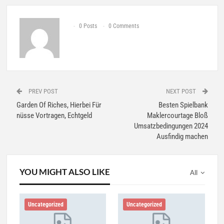
0 Posts
0 Comments
PREV POST
NEXT POST
Garden Of Riches, Hierbei Für
Besten Spielbank
nüsse Vortragen, Echtgeld
Maklercourtage Bloß
Umsatzbedingungen 2024
Ausfindig machen
YOU MIGHT ALSO LIKE
All
Uncategorized
Uncategorized