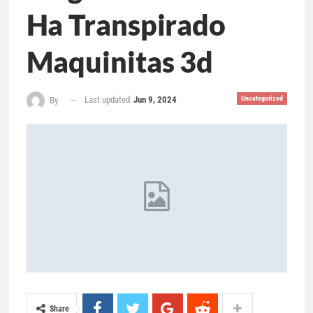
Ha Transpirado
Maquinitas 3d
Last updated
Jun 9, 2024
Uncategorized
By
Share