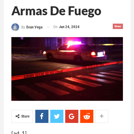
Armas De Fuego
On
Jan 24, 2024
News
By
Evan Vega
Share
[ad_1]