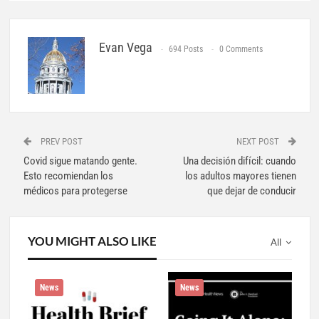
Evan Vega
694 Posts
0 Comments
PREV POST
NEXT POST
Covid sigue matando gente.
Una decisión difícil: cuando
Esto recomiendan los
los adultos mayores tienen
médicos para protegerse
que dejar de conducir
YOU MIGHT ALSO LIKE
All
News
News