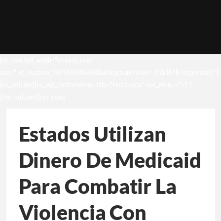
[vc_row full_width=”stretch_row”
css=”.vc_custom_1531049302498{background-color: #1b1b1b !important;}”]
[vc_column][vc_wp_custommenu title=”Hot topics” nav_menu=”13″]
[/vc_column][/vc_row]
Estados Utilizan
Dinero De Medicaid
Para Combatir La
Violencia Con