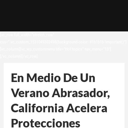
[vc_row full_width=”stretch_row”
css=”.vc_custom_1531049302498{background-color: #1b1b1b !important;}”]
[vc_column][vc_wp_custommenu title=”Hot topics” nav_menu=”13″]
[/vc_column][/vc_row]
En Medio De Un
Verano Abrasador,
California Acelera
Protecciones