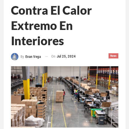
Contra El Calor
Extremo En
Interiores
On
Jul 25, 2024
News
By
Evan Vega