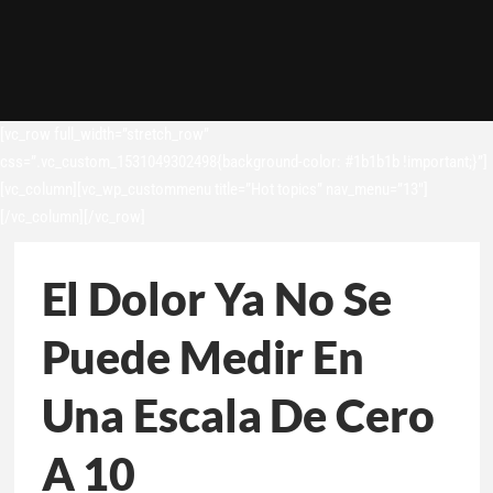
[vc_row full_width=”stretch_row”
css=”.vc_custom_1531049302498{background-color: #1b1b1b !important;}”]
[vc_column][vc_wp_custommenu title=”Hot topics” nav_menu=”13″]
[/vc_column][/vc_row]
El Dolor Ya No Se
Puede Medir En
Una Escala De Cero
A 10