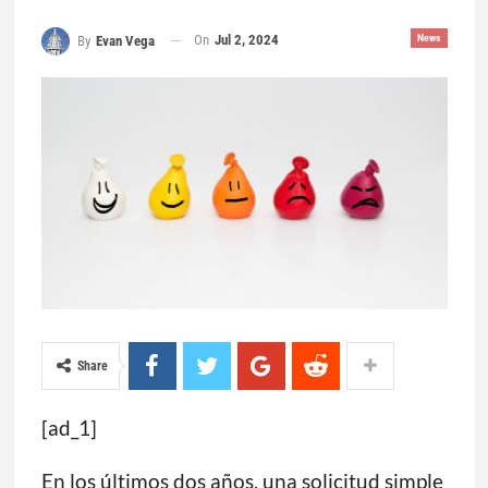
On
Jul 2, 2024
News
By
Evan Vega
Share
[ad_1]
En los últimos dos años, una solicitud simple