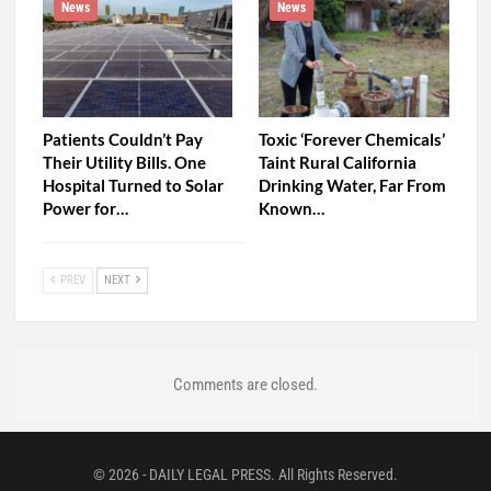
News
News
Patients Couldn’t Pay
Toxic ‘Forever Chemicals’
Their Utility Bills. One
Taint Rural California
Hospital Turned to Solar
Drinking Water, Far From
Power for…
Known…
PREV
NEXT
Comments are closed.
© 2026 - DAILY LEGAL PRESS. All Rights Reserved.